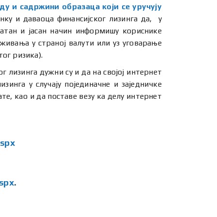
ду и садржини образаца који се уручују
нку и даваоца финансијског лизинга да, у
ватан и јасан начин информишу кориснике
ивања у страној валути или уз уговарање
тог ризика).
 лизинга дужни су и да на својој интернет
зинга у случају појединачне и заједничке
е, као и да поставе везу ка делу интернет
aspx
aspx
.