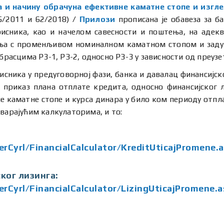
 и начину обрачуна ефективне каматне стопе и изгле
5/2011 и 62/2018) /
Прилози
прописана је обавеза за ба
исника, као и начелом савесности и поштења, на адек
ања с променљивом номиналном каматном стопом и задуж
брасцима P3-1, РЗ-2, односно РЗ-3 у зависности од преузе
ника у предуговорној фази, банка и давалац финансијског
 приказ плана отплате кредита, односно финансијског ли
аматне стопе и курса динара у било ком периоду отплат
варајућим калкулаторима, и то:
erCyrl/FinancialCalculator/KreditUticajPromene.
ког лизинга:
erCyrl/FinancialCalculator/LizingUticajPromene.