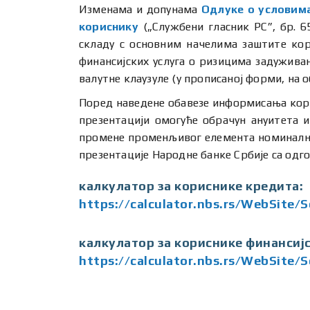
Изменама и допунама
Одлуке о условима
кориснику
(„Службени гласник РС”, бр. 6
складу с основним начелима заштите кор
финансијских услуга о ризицима задужив
валутне клаузуле (у прописаној форми, на о
Поред наведене обавезе информисања корис
презентацији омогуће обрачун ануитета и
промене променљивог елемента номиналне к
презентације Народне банке Србије са одго
калкулатор за кориснике кредита:
https://calculator.nbs.rs/WebSite/S
калкулатор за кориснике финансијс
https://calculator.nbs.rs/WebSite/S