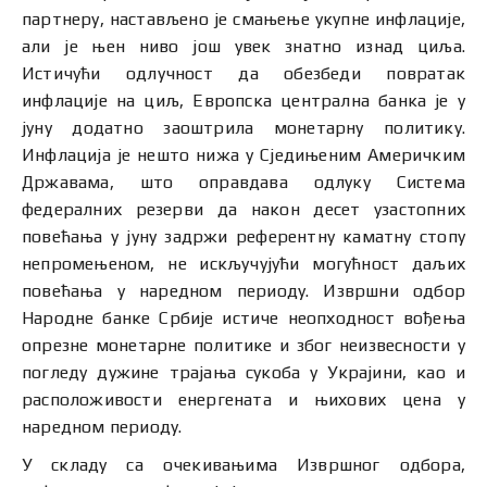
партнеру, настављено је смањење укупне инфлације,
али је њен ниво још увек знатно изнад циља.
Истичући одлучност да обезбеди повратак
инфлације на циљ, Европска централна банка је у
јуну додатно заоштрила монетарну политику.
Инфлација је нешто нижа у Сједињеним Америчким
Државама, што оправдава одлуку Система
федералних резерви да након десет узастопних
повећања у јуну задржи референтну каматну стопу
непромењеном, не искључујући могућност даљих
повећања у наредном периоду. Извршни одбор
Народне банке Србије истиче неопходност вођења
опрезне монетарне политике и због неизвесности у
погледу дужине трајања сукоба у Украјини, као и
расположивости енергената и њихових цена у
наредном периоду.
У складу са очекивањима Извршног одбора,