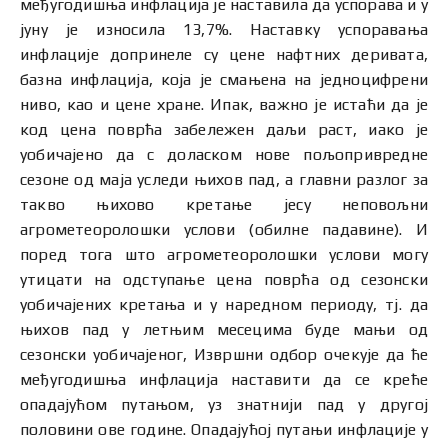
међугодишња инфлација је наставила да успорава и у
јуну је износила 13,7%. Наставку успоравања
инфлације допринеле су цене нафтних деривата,
базна инфлација, која је смањена на једноцифрени
ниво, као и цене хране. Ипак, важно је истаћи да је
код цена поврћа забележен даљи раст, иако је
уобичајено да с доласком нове пољопривредне
сезоне од маја уследи њихов пад, а главни разлог за
такво њихово кретање јесу неповољни
агрометеоролошки услови (обилне падавине). И
поред тога што агрометеоролошки услови могу
утицати на одступање цена поврћа од сезонски
уобичајених кретања и у наредном периоду, тј. да
њихов пад у летњим месецима буде мањи од
сезонски уобичајеног, Извршни одбор очекује да ће
међугодишња инфлација наставити да се креће
опадајућом путањoм, уз знатнији пад у другој
половини ове године. Опадајућој путањи инфлације у