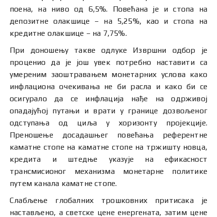
поена, на ниво од 6,5%. Повећана је и стопа на
депозитне олакшице – на 5,25%, као и стопа на
кредитне олакшице – на 7,75%.
При доношењу такве одлуке Извршни одбор је
проценио да је још увек потребно наставити са
умереним заоштравањем монетарних услова како
инфлациона очекивања не би расла и како би се
осигурало да се инфлација нађе на одрживој
опадајућој путањи и врати у границе дозвољеног
одступања од циља у хоризонту пројекције.
Преношење досадашњег повећања референтне
каматне стопе на каматне стопе на тржишту новца,
кредита и штедње указује на ефикасност
трансмисионог механизма монетарне политике
путем канала каматне стопе.
Слабљење глобалних трошковних притисака је
настављено, а светске цене енергената, затим цене