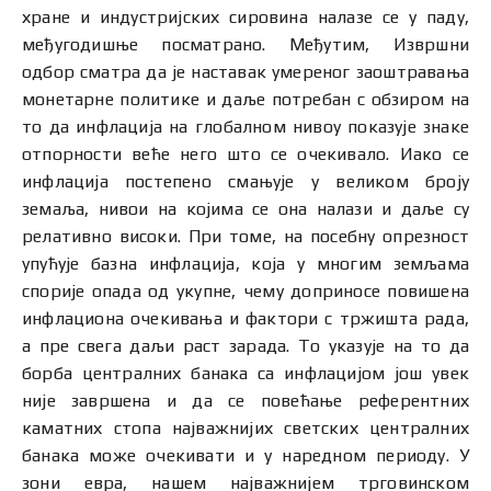
хране и индустријских сировина налазе се у паду,
међугодишње посматрано. Међутим, Извршни
одбор сматра да је наставак умереног заоштравања
монетарне политике и даље потребан с обзиром на
то да инфлација на глобалном нивоу показује знаке
отпорности веће него што се очекивало. Иако се
инфлација постепено смањује у великом броју
земаља, нивои на којима се она налази и даље су
релативно високи. При томe, на посебну опрезност
упућује базна инфлација, која у многим земљама
спорије опада од укупне, чему доприносе повишена
инфлациона очекивања и фактори с тржишта рада,
а пре свега даљи раст зарада. То указује на то да
борба централних банака са инфлацијом још увек
није завршена и да се повећање референтних
каматних стопа најважнијих светских централних
банака може очекивати и у наредном периоду. У
зони евра, нашем најважнијем трговинском