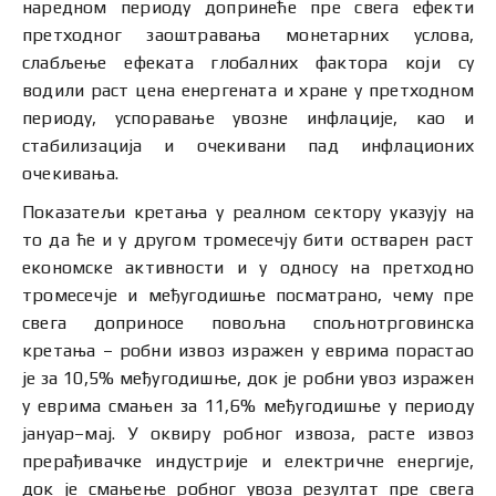
наредном периоду допринеће пре свега ефекти
претходног заоштравања монетарних услова,
слабљење ефеката глобалних фактора који су
водили раст цена енергената и хране у претходном
периоду, успоравање увозне инфлације, као и
стабилизација и очекивани пад инфлационих
очекивања.
Показатељи кретања у реалном сектору указују на
то да ће и у другом тромесечју бити остварен раст
економске активности и у односу на претходно
тромесечје и међугодишње посматрано, чему пре
свега доприносе повољна спољнотрговинска
кретања – робни извоз изражен у еврима порастао
је за 10,5% међугодишње, док је робни увоз изражен
у еврима смањен за 11,6% међугодишње у периоду
јануар–мај. У оквиру робног извоза, расте извоз
прерађивачке индустрије и електричне енергије,
док је смањење робног увоза резултат пре свега