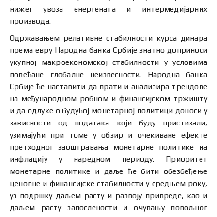
нижег увоза енергената и интермедијарних
производа.
Одржавањем релативне стабилности курса динара
према евру Народна банка Србије знатно доприноси
укупној макроекономској стабилности у условима
повећане глобалне неизвесности. Народна банка
Србије ће наставити да прати и анализира трендове
на међународном робном и финансијском тржишту
и да одлуке о будућој монетарној политици доноси у
зависности од података који буду пристизали,
узимајући при томе у обзир и очекиване ефекте
претходног заоштравања монетарне политике на
инфлацију у наредном периоду. Приоритет
монетарне политике и даље ће бити обезбеђење
ценовне и финансијске стабилности у средњем року,
уз подршку даљем расту и развоју привреде, као и
даљем расту запослености и очувању повољног