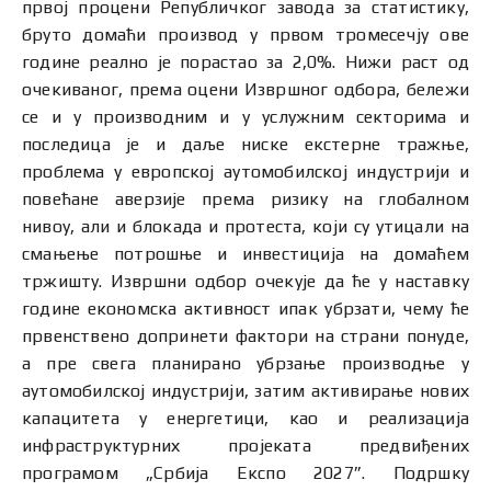
првој процени Републичког завода за статистику,
бруто домаћи производ у првом тромесечју ове
године реално је порастао за 2,0%. Нижи раст од
очекиваног, према оцени Извршног одбора, бележи
се и у производним и у услужним секторима и
последица је и даље ниске екстерне тражње,
проблема у европској аутомобилској индустрији и
повећане аверзије према ризику на глобалном
нивоу, али и блокада и протеста, који су утицали на
смањење потрошње и инвестиција на домаћем
тржишту. Извршни одбор очекује да ће у наставку
године економска активност ипак убрзати, чему ће
првенствено допринети фактори на страни понуде,
а пре свега планирано убрзање производње у
аутомобилској индустрији, затим активирање нових
капацитета у енергетици, као и реализација
инфраструктурних пројеката предвиђених
програмом „Србија Експо 2027”. Подршку