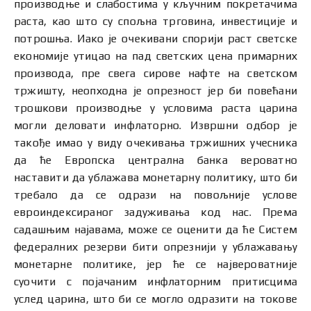
производње и слабостима у кључним покретачима
раста, као што су спољна трговина, инвестиције и
потрошња. Иако је очекивани спорији раст светске
економије утицао на пад светских цена примарних
производа, пре свега сирове нафте на светском
тржишту, неопходна је опрезност јер би повећани
трошкови производње у условима раста царина
могли деловати инфлаторно. Извршни одбор је
такође имао у виду очекивања тржишних учесника
да ће Европска централна банка вероватно
наставити да ублажава монетарну политику, што би
требало да се одрази на повољније услове
евроиндексираног задуживања код нас. Према
садашњим најавама, може се оценити да ће Систем
федералних резерви бити опрезнији у ублажавању
монетарне политике, јер ће се највероватније
суочити с појачаним инфлаторним притисцима
услед царина, што би се могло одразити на токове