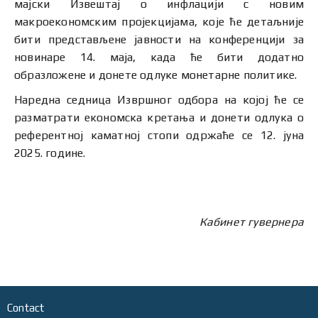
мајски Извештај о инфлацији с новим
макроекономским пројекцијама, које ће детаљније
бити представљене јавности на конференцији за
новинаре 14. маја, када ће бити додатно
образложене и донете одлуке монетарне политике.
Наредна седница Извршног одбора на којој ће се
разматрати економска кретања и донети одлука о
референтној каматној стопи одржаће се 12. јуна
2025. године.
Кабинет гувернера
Contact