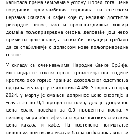
капитала према земљама у успону. Поред тога, цене
појединих прехрамбених сировина на светским
берзама (какаоа и кафе) које су недавно достигле
рекордне нивое, као и прошлогодишња лошија
домаћа пољопривредна сезона, деловаће још неко
време на цене хране, а затим би ситуација требало
да се стабилизује с доласком нове пољопривредне
сезоне.
У складу са очекивањима Народне банке Србије,
инфлација се током првог тромесечја ове године
кретала око горње границе дозвољеног одступања
од циља и у марту је износила 4,4%. У односу на крај
2024, у марту је смањен допринос цена енергије и
услуга за по 0,1 процентни поен, док је допринос
цена хране повећан за 0,3 процентна поена, у
великој мери због ефекта и даље високих светских
цена какаоа и кафе. На постепено попуштање
ценовних притисака указује базна инфлација, која се