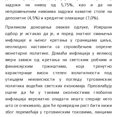
задржи на нивоу од 5,75%, као и да на
непромењеним нивоима задржи каматне стопе на
депозитне (4,5%) и кредитне олакшице (7,0%).
Приликом доношења овакве одлуке, Извршни
одбор је истакао да је, и поред знатног смањења
инфлације и њеног кретања у границама циља,
неопходно наставити са спровођењем опрезне
монетарне политике. Домаћа инфлација у великој
мери зависи од кретања на светским робним и
финансијским тржиштима, која тренутно
карактерише висок степен волатилности под
утицајем неизвесности у погледу трговинских
политика водећих светских економија. Преовлађују
оцене да ће у таквим околностима глобална
инфлација вероватно опадати нешто спорије него
што се очекивало, док ће привредни раст бити нижи
због поремећаја у трговинским токовима, ланцима