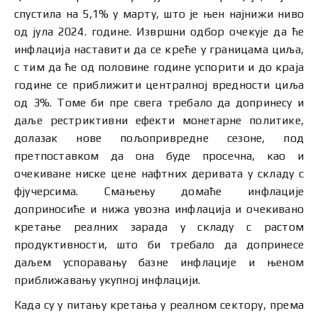
спустила на 5,1% у марту, што је њен најнижи ниво
од јула 2024. године. Извршни одбор очекује да ће
инфлација наставити да се креће у границама циља,
с тим да ће од половине године успорити и до краја
године се приближити централној вредности циља
од 3%. Томе би пре свега требало да допринесу и
даље рестриктивни ефекти монетарне политике,
долазак нове пољопривредне сезоне, под
претпоставком да она буде просечна, као и
очекиване ниске цене нафтних деривата у складу с
фјучерсима. Смањењу домаће инфлације
доприносиће и нижа увозна инфлација и очекивано
кретање реалних зарада у складу с растом
продуктивности, што би требало да допринесе
даљем успоравању базне инфлације и њеном
приближавању укупној инфлацији.
Када су у питању кретања у реалном сектору, према