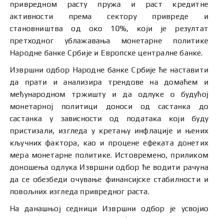
привредном расту пружа и раст кредитне
активности према сектору привреде и
становништва од око 10%, који је рeзултат
претходног ублажавања монетарне политике
Народне банке Србије и Европске централне банке.
Извршни одбор Народне банке Србије ће наставити
да прати и анализира трендове на домаћем и
међународном тржишту и да одлуке о будућој
монетарној политици доноси од састанка до
састанка у зависности од података који буду
пристизали, изгледа у кретању инфлације и њених
кључних фактора, као и процене ефеката донетих
мера монетарне политике. Истовремено, приликом
доношења одлука Извршни одбор ће водити рачуна
да се обезбеди очување финансијске стабилности и
повољних изгледа привредног раста.
На данашњој седници Извршни одбор је усвојио