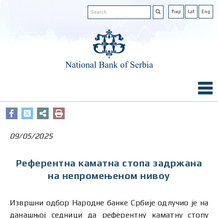
Ћир
Lat
Eng
09/05/2025
Референтна каматна стопа задржана
на непромењеном нивоу
Извршни одбор Народне банке Србије одлучио је на
данашњој седници да референтну каматну стопу