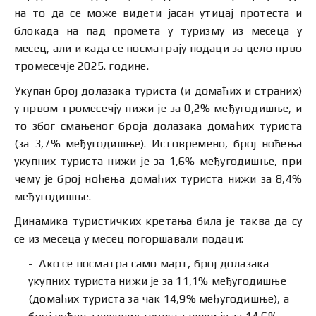
на то да се може видети јасан утицај протеста и
блокада на пад промета у туризму из месеца у
месец, али и када се посматрају подаци за цело прво
тромесечје 2025. године.
Укупан број долазака туриста (и домаћих и страних)
у првом тромесечју нижи је за 0,2% међугодишње, и
то због смањеног броја долазака домаћих туриста
(за 3,7% међугодишње). Истовремено, број ноћења
укупних туриста нижи је за 1,6% међугодишње, при
чему је број ноћења домаћих туриста нижи за 8,4%
међугодишње.
Динамика туристичких кретања била је таква да су
се из месеца у месец погоршавали подаци:
Ако се посматра само март, број долазака
укупних туриста нижи је за 11,1% међугодишње
(домаћих туриста за чак 14,9% међугодишње), а