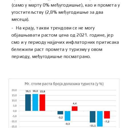
(само у марту 0% међугодишње), као и промета у
угоститељству (2,8% међугодишње за два
месеца).
На крају, такви трендови се не могу
објашњавати растом цена од 2021. године, јер
смо и у периоду најјачих инфлаторних притисака
бележили раст промета у туризму у овом
периоду, међугодишње посматрано.