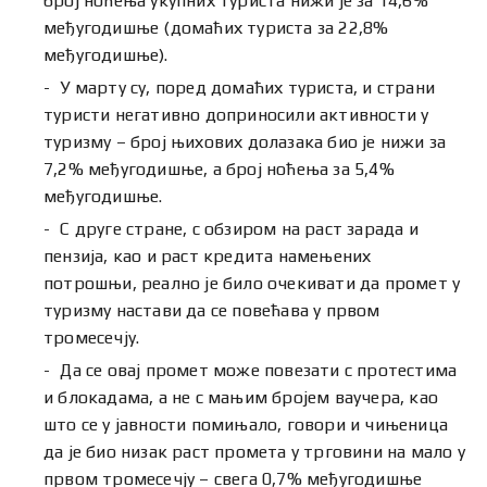
број ноћења укупних туриста нижи је за 14,6%
међугодишње (домаћих туриста за 22,8%
међугодишње).
У марту су, поред домаћих туриста, и страни
туристи негативно доприносили активности у
туризму – број њихових долазака био је нижи за
7,2% међугодишње, а број ноћења за 5,4%
међугодишње.
С друге стране, с обзиром на раст зарада и
пензија, као и раст кредита намењених
потрошњи, реално је било очекивати да промет у
туризму настави да се повећава у првом
тромесечју.
Да се овај промет може повезати с протестима
и блокадама, а не с мањим бројем ваучера, као
што се у јавности помињало, говори и чињеница
да је био низак раст промета у трговини на мало у
првом тромесечју – свега 0,7% међугодишње