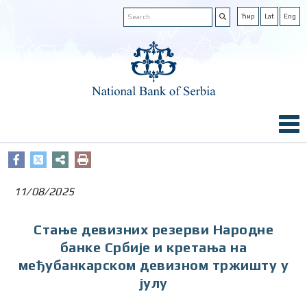
Ћир
Lat
Eng
11/08/2025
Стање девизних резерви Народне
банке Србије и кретања на
међубанкарском девизном тржишту у
јулу