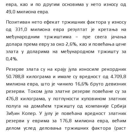
евра, као и по другим основима у нето износу од
49,0 милиона евра.
Позитиван нето ефекат тржишних фактора у износу
од 331,0 милиона евра резултат је кретања на
међународним тржиштима – пре свега јачања
долара према евру за око 2,6%, као и повећања цене
злата у доларима на међународном тржишту за
0,4%.
Резерве злата су на крају јула износиле рекордних
50.788,8 килограма и имале су вредност од 4.709,8
милиона евра, што је чинило 16,6% бруто девизних
резерви. Током јула златне резерве повећане су за
476,8 килограма, у потпуности куповином златних
полуга на домаћем тржишту од компаније Србија
Зиђин Копер. У јулу је повећана вредност златних
резерви у еврима за 176,8 милиона евра, већим
делом услед деловања тржишних фактора (раст