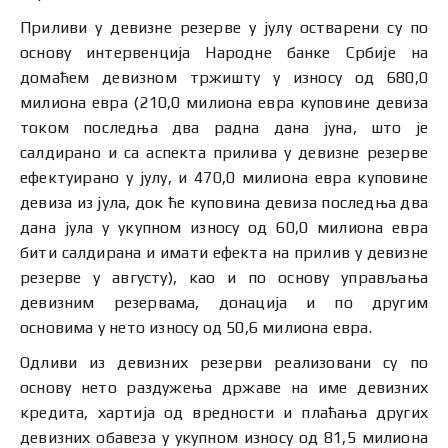
Приливи у девизне резерве у јулу остварени су по
основу интервенција Народне банке Србије на
домаћем девизном тржишту у износу од 680,0
милиона евра (210,0 милиона евра куповине девиза
током последња два радна дана јуна, што је
салдирано и са аспекта прилива у девизне резерве
ефектуирано у јулу, и 470,0 милиона евра куповине
девиза из јула, док ће куповина девиза последња два
дана јула у укупном износу од 60,0 милиона евра
бити салдирана и имати ефекта на прилив у девизне
резерве у августу), као и по основу управљања
девизним резервама, донација и по другим
основима у нето износу од 50,6 милиона евра.
Одливи из девизних резерви реализовани су по
основу нето раздужења државе на име девизних
кредита, хартија од вредности и плаћања других
девизних обавеза у укупном износу од 81,5 милиона