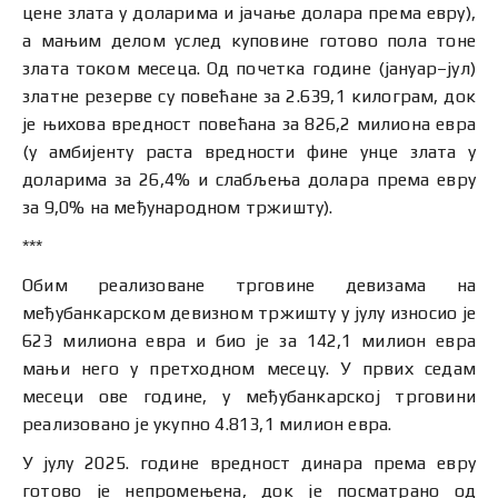
цене злата у доларима и јачање долара према евру),
а мањим делом услед куповине готово пола тоне
злата током месеца. Од почетка године (јануар–јул)
златне резерве су повећане за 2.639,1 килограм, док
је њихова вредност повећана за 826,2 милиона евра
(у амбијенту раста вредности фине унце злата у
доларима за 26,4% и слабљења долара према евру
за 9,0% на међународном тржишту).
***
Обим реализоване трговине девизама на
међубанкарском девизном тржишту у јулу износио је
623 милиона евра и био је за 142,1 милион евра
мањи него у претходном месецу. У првих седам
месеци ове године, у међубанкарској трговини
реализовано је укупно 4.813,1 милион евра.
У јулу 2025. године вредност динара према евру
готово је непромењена, док је посматрано од