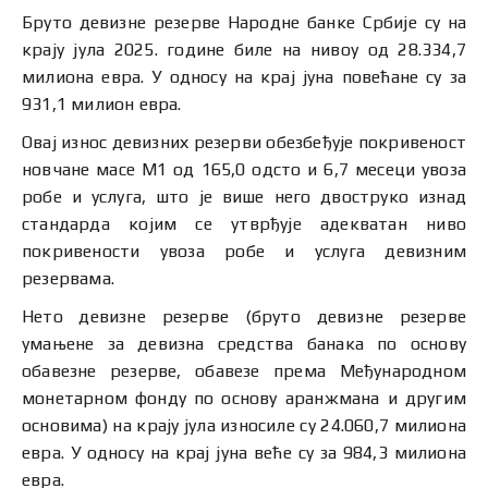
Бруто девизне резерве Народне банке Србије су на
крају јула 2025. године биле на нивоу од 28.334,7
милиона евра. У односу на крај јуна повећане су за
931,1 милион евра.
Овај износ девизних резерви обезбеђује покривеност
новчане масе M1 од 165,0 одсто и 6,7 месеци увоза
робе и услуга, што је више него двоструко изнад
стандарда којим се утврђује адекватан ниво
покривености увоза робе и услуга девизним
резервама.
Нето девизне резерве (бруто девизне резерве
умањене за девизна средства банака по основу
обавезне резерве, обавезе према Међународном
монетарном фонду по основу аранжмана и другим
основима) на крају јула износиле су 24.060,7 милионa
евра. У односу на крај јуна веће су за 984,3 милионa
евра.