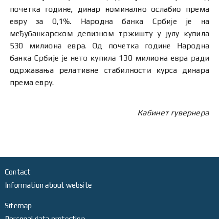
почетка године, динар номинално ослабио према
евру за 0,1%. Народна банка Србије је на
међубанкарском девизном тржишту у јулу купила
530 милиона евра. Од почетка године Народна
банка Србије је нето купила 130 милиона евра ради
одржавања релативне стабилности курса динара
према евру.
Кабинет гувернера
Contact
Information about website
Sitemap
Personal data protection