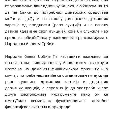
се управљање ликвидношћу банака, с обзиром на то
да ће банке до потребних динарских средстава
моћи да дођу и на основу динарских државних
хартија од вредности (репо аукције) и на основу
девиза (девизне своп аукције), које би служиле као
средства обезбеђења у наведеним трансакцијама с
Народном банком Србије.
Народна банка Србије ће наставити пажљиво да
прати стање ликвидности у банкарском сектору и
кретања на домаћем финансијском тржишту и у
случају потребе наставиће са организовањем аукција
репо куповине државних хартија и додатних
девизних аукција, а спремна је да употреби и све
друге расположиве инструменте како би се
омогућило несметано функционисање домаћег
финансијског система и привреде.