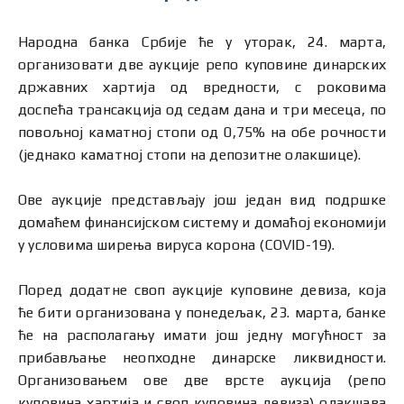
Народна банка Србије ће у уторак, 24. марта,
организовати две аукције репо куповине динарских
државних хартија од вредности, с роковима
доспећа трансакција од седам дана и три месеца, по
повољној каматној стопи од 0,75% на обе рочности
(једнако каматној стопи на депозитне олакшице).
Ове аукције представљају још један вид подршке
домаћем финансијском систему и домаћој економији
у условима ширења вируса корона (COVID-19).
Поред додатне своп аукције куповине девиза, која
ће бити организована у понедељак, 23. марта, банке
ће на располагању имати још једну могућност за
прибављање неопходне динарске ликвидности.
Организовањем ове две врсте аукција (репо
куповина хартија и своп куповина девиза) олакшава