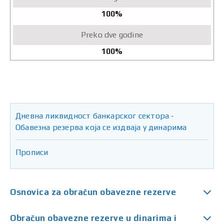
100%
100%
Дневна ликвидност банкарског сектора -
Обавезна резерва која се издваја у динарима
Прописи
Osnovica za obračun obavezne rezerve
Obračun obavezne rezerve u dinarima i