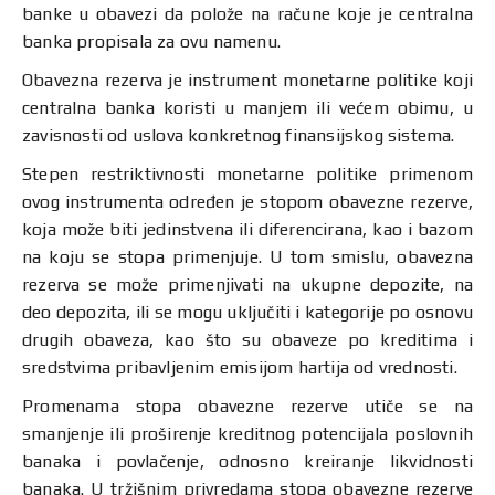
banke u obavezi da polože na račune koje je centralna
banka propisala za ovu namenu.
Obavezna rezerva je instrument monetarne politike koji
centralna banka koristi u manjem ili većem obimu, u
zavisnosti od uslova konkretnog finansijskog sistema.
Stepen restriktivnosti monetarne politike primenom
ovog instrumenta određen je stopom obavezne rezerve,
koja može biti jedinstvena ili diferencirana, kao i bazom
na koju se stopa primenjuje. U tom smislu, obavezna
rezerva se može primenjivati na ukupne depozite, na
deo depozita, ili se mogu uključiti i kategorije po osnovu
drugih obaveza, kao što su obaveze po kreditima i
sredstvima pribavljenim emisijom hartija od vrednosti.
Promenama stopa obavezne rezerve utiče se na
smanjenje ili proširenje kreditnog potencijala poslovnih
banaka i povlačenje, odnosno kreiranje likvidnosti
banaka. U tržišnim privredama stopa obavezne rezerve