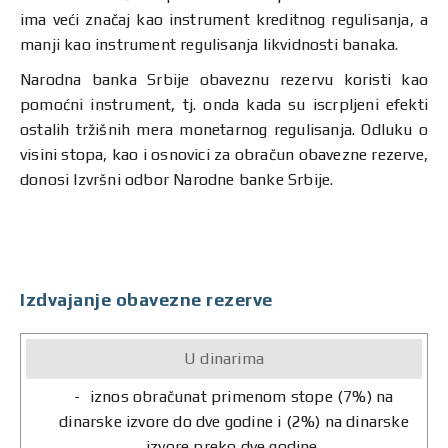
ima veći značaj kao instrument kreditnog regulisanja, a
manji kao instrument regulisanja likvidnosti banaka.
Narodna banka Srbije obaveznu rezervu koristi kao
pomoćni instrument, tj. onda kada su iscrpljeni efekti
ostalih tržišnih mera monetarnog regulisanja. Odluku o
visini stopa, kao i osnovici za obračun obavezne rezerve,
donosi Izvršni odbor Narodne banke Srbije.
Izdvajanje obavezne rezerve
U
dinarima
U
iznos obračunat primenom stope (7%) na
devizama
dinarske izvore do dve godine i (2%) na dinarske
izvore preko dve godine,