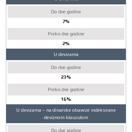
Do
dve
godine
7%
Preko
dve
godine
2%
U devizama
23%
16%
U devizama – na dinarske obaveze indeksirane
deviznom klauzulom