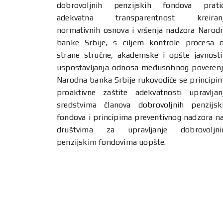
dobrovoljnih penzijskih fondova prati
adekvatna transparentnost kreiran
normativnih osnova i vršenja nadzora Narod
banke Srbije, s ciljem kontrole procesa 
strane stručne, akademske i opšte javnosti
uspostavljanja odnosa međusobnog poverenj
Narodna banka Srbije rukovodiće se principi
proaktivne zaštite adekvatnosti upravljan
sredstvima članova dobrovoljnih penzijsk
fondova i principima preventivnog nadzora n
društvima za upravljanje dobrovoljn
penzijskim fondovima uopšte.