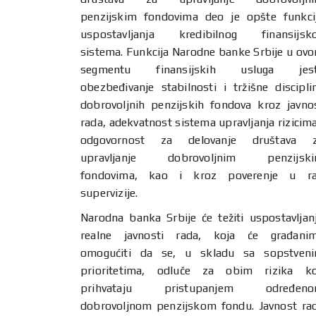
penzijskim fondovima deo je opšte funkci
uspostavljanja kredibilnog finansijsk
sistema. Funkcija Narodne banke Srbije u ov
segmentu finansijskih usluga jes
obezbeđivanje stabilnosti i tržišne discipli
dobrovoljnih penzijskih fondova kroz javno
rada, adekvatnost sistema upravljanja rizicima
odgovornost za delovanje društava 
upravljanje dobrovoljnim penzijsk
fondovima, kao i kroz poverenje u r
supervizije.
Narodna banka Srbije će težiti uspostavljan
realne javnosti rada, koja će građani
omogućiti da se, u skladu sa sopstven
prioritetima, odluče za obim rizika ko
prihvataju pristupanjem određen
dobrovoljnom penzijskom fondu. Javnost ra