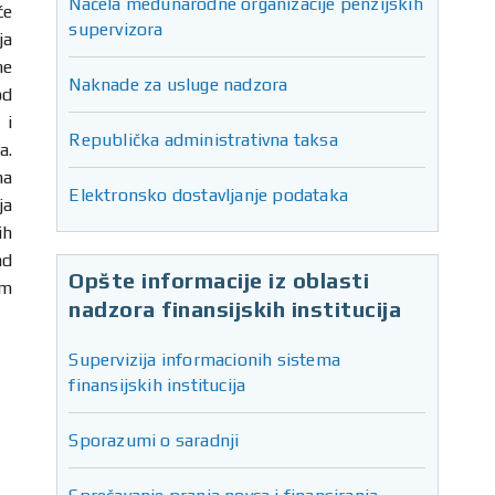
Načela međunarodne organizacije penzijskih
će
supervizora
ja
ne
Naknade za usluge nadzora
od
 i
Republička administrativna taksa
a.
ma
Elektronsko dostavljanje podataka
ja
ih
ad
Opšte informacije iz oblasti
im
nadzora finansijskih institucija
Supervizija informacionih sistema
finansijskih institucija
Sporazumi o saradnji