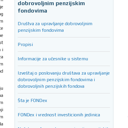
dobrovoljnim penzijskim
je
fondovima
og
om
Društva za upravljanje dobrovoljnim
te
penzijskim fondovima
ne
st
Propisi
 i
za
Informacije za učesnike u sistemu
im
ad
Izveštaj o poslovanju društava za upravljanje
dobrovoljnim penzijskim fondovima i
dobrovoljnih penzijskih fondova
ju
ma
Šta je FONDex
im
ji
FONDex i vrednost investicionih jedinica
om
da