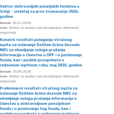
Sektor dobrovoljnih penzijskih fondova u
Srbiji – izveštaj za prvo tromesečje 2026.
godine
30.07.2026.
Datum:
Sektor za nadzor nad obavljanjem delatnosti
Izvor:
osiguranja
Konačni rezultati polaganja stručnog
ispita za izdavanje fizičkim licima dozvole
NBS za obavljanje usluga pružanja
informacija o članstvu u DPF i o poslovanju
fonda, kao i podele prospekata u
redovnom ispitnom roku, maj 2026. godine
10.06.2026.
Datum:
Sektor za nadzor nad obavljanjem delatnosti
Izvor:
osiguranja
Preliminarni rezultati stručnog ispita za
izdavanje fizičkim licima dozvole NBS za
obavljanje usluga pružanja informacija o
članstvu u dobrovoljnom penzijskom
fondu i o poslovanju tog fonda, kao i
podele prospekata u redovnom ispitnom