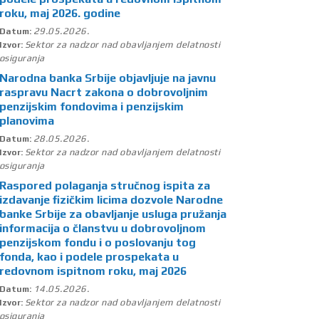
roku, maj 2026. godine
29.05.2026.
Datum:
Sektor za nadzor nad obavljanjem delatnosti
Izvor:
osiguranja
Narodna banka Srbije objavljuje na javnu
raspravu Nacrt zakona o dobrovoljnim
penzijskim fondovima i penzijskim
planovima
28.05.2026.
Datum:
Sektor za nadzor nad obavljanjem delatnosti
Izvor:
osiguranja
Raspored polaganja stručnog ispita za
izdavanje fizičkim licima dozvole Narodne
banke Srbije za obavljanje usluga pružanja
informacija o članstvu u dobrovoljnom
penzijskom fondu i o poslovanju tog
fonda, kao i podele prospekata u
redovnom ispitnom roku, maj 2026
14.05.2026.
Datum:
Sektor za nadzor nad obavljanjem delatnosti
Izvor:
osiguranja