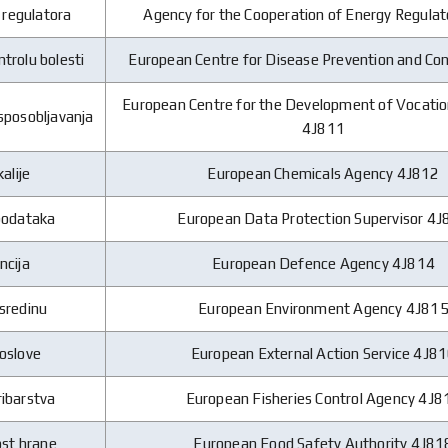
 regulatora
Agency for the Cooperation of Energy Regula
ntrolu bolesti
European Centre for Disease Prevention and Co
European Centre for the Development of Vocatio
osposobljavanja
4J811
alije
European Chemicals Agency 4J812
 podataka
European Data Protection Supervisor 4
ncija
European Defence Agency 4J814
 sredinu
European Environment Agency 4J81
poslove
European External Action Service 4J8
ribarstva
European Fisheries Control Agency 4J8
ost hrane
European Food Safety Authority 4J81