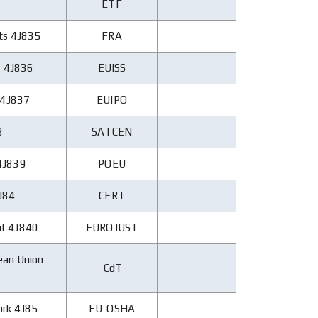
ETF
ts 4J835
FRA
es 4J836
EUISS
e 4J837
EUIPO
8
SATCEN
 4J839
POEU
J84
CERT
it 4J840
EUROJUST
pean Union
CdT
ork 4J85
EU-OSHA