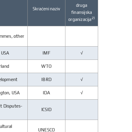
druga
Skraćeni naziv
finansijska
2)
organizacija
ammes, other
, USA
IMF
√
rland
WTO
velopment
IBRD
√
ngton, USA
IDA
√
nt Disputes-
ICSID
ultural
UNESCO