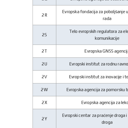
Evropska fondacija za poboljšanje u
2R
rada
Telo evropskih regulatora za e
2S
komunikacije
2T
Evropska GNSS agencij
2U
Evropski institut za rodnu rav
2V
Evropski institut za inovacije i 
2W
Evropska agencija za pomorsku 
2X
Evropska agencija za lek
Evropski centar za praćenje droga i
2Y
droga