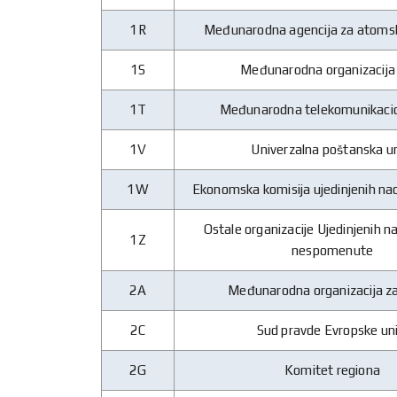
1R
Međunarodna agencija za atomsk
1S
Međunarodna organizacija
1T
Međunarodna telekomunikacio
1V
Univerzalna poštanska un
1W
Ekonomska komisija ujedinjenih nac
Ostale organizacije Ujedinjenih n
1Z
nespomenute
2A
Međunarodna organizacija z
2C
Sud pravde Evropske uni
2G
Komitet regiona