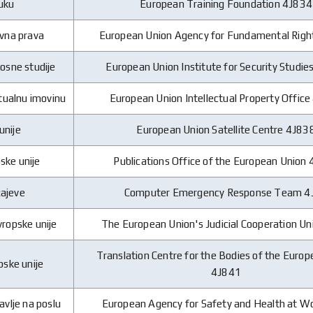
uku
European Training Foundation 4J834
ovna prava
European Union Agency for Fundamental Righ
nosne studije
European Union Institute for Security Studi
ktualnu imovinu
European Union Intellectual Property Offic
unije
European Union Satellite Centre 4J83
pske unije
Publications Office of the European Union
čajeve
Computer Emergency Response Team 4
vropske unije
The European Union's Judicial Cooperation Un
Translation Centre for the Bodies of the Euro
pske unije
4J841
avlje na poslu
European Agency for Safety and Health at W