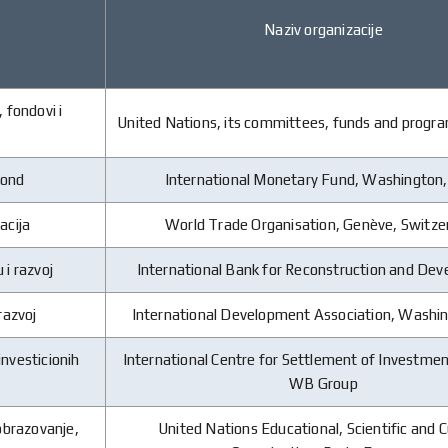
Naziv organizacije
, fondovi i
United Nations, its committees, funds and progr
fond
International Monetary Fund, Washington
acija
World Trade Organisation, Genève, Switze
i razvoj
International Bank for Reconstruction and De
razvoj
International Development Association, Washi
nvesticionih
International Centre for Settlement of Investme
WB Group
 obrazovanje,
United Nations Educational, Scientific and C