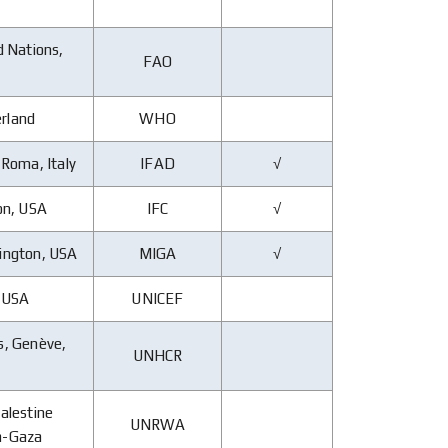
d Nations,
FAO
erland
WHO
 Roma, Italy
IFAD
√
ton, USA
IFC
√
hington, USA
MIGA
√
, USA
UNICEF
s, Genève,
UNHCR
alestine
UNRWA
ia-Gaza