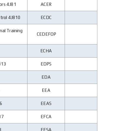
tors 4J81
ACER
ntrol 4J810
ECDC
nal Training
CEDEFOP
ECHA
J813
EDPS
EDA
5
EEA
16
EEAS
17
EFCA
8
EFSA