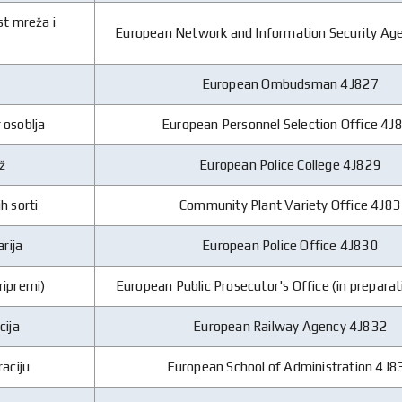
t mreža i
European Network and Information Security Ag
European Ombudsman 4J827
 osoblja
European Personnel Selection Office 4J
dž
European Police College 4J829
h sorti
Community Plant Variety Office 4J83
rija
European Police Office 4J830
ripremi)
European Public Prosecutor's Office (in prepara
cija
European Railway Agency 4J832
raciju
European School of Administration 4J8