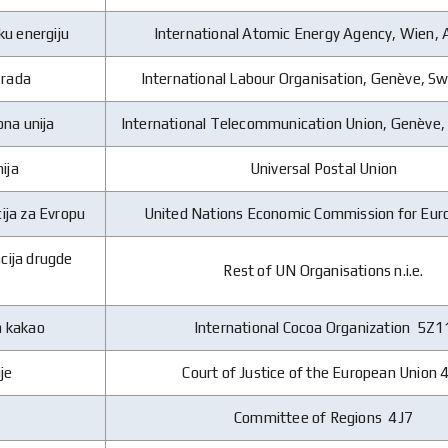
u energiju
International Atomic Energy Agency, Wien, 
 rada
International Labour Organisation, Genève, Sw
na unija
International Telecommunication Union, Genève,
ija
Universal Postal Union
ija za Evropu
United Nations Economic Commission for Eur
acija drugde
Rest of UN Organisations n.i.e.
a kakao
International Cocoa Organization 5Z1
je
Court of Justice of the European Union 
Committee of Regions 4J7