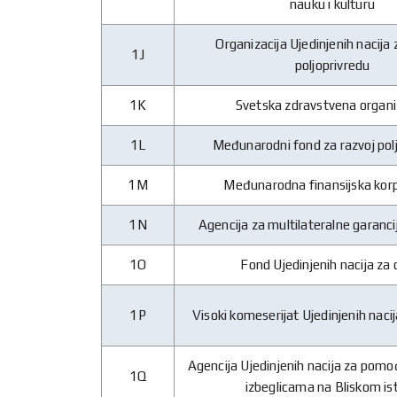
nauku i kulturu
Organizacija Ujedinjenih nacija 
1J
poljoprivredu
1K
Svetska zdravstvena organi
1L
Međunarodni fond za razvoj pol
1M
Međunarodna finansijska kor
1N
Agencija za multilateralne garancij
1O
Fond Ujedinjenih nacija za
1P
Visoki komeserijat Ujedinjenih nacij
Agencija Ujedinjenih nacija za pomo
1Q
izbeglicama na Bliskom is