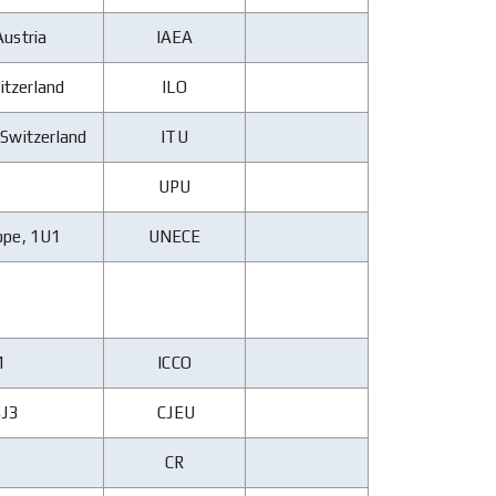
Austria
IAEA
itzerland
ILO
 Switzerland
ITU
UPU
ope, 1U1
UNECE
1
ICCO
4J3
CJEU
CR