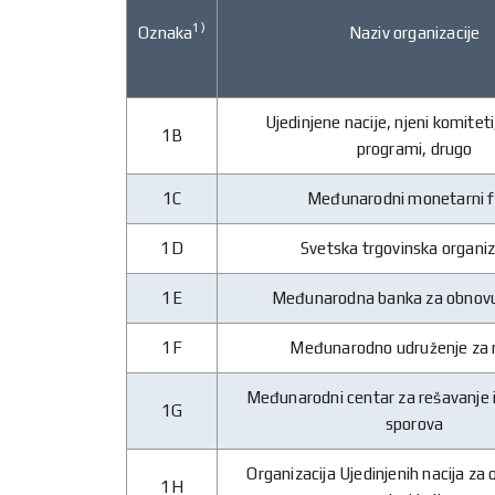
1)
Oznaka
Naziv organizacije
Ujedinjene nacije, njeni komiteti
1B
programi, drugo
1C
Međunarodni monetarni 
1D
Svetska trgovinska organiz
1E
Međunarodna banka za obnovu 
1F
Međunarodno udruženje za 
Međunarodni centar za rešavanje i
1G
sporova
Organizacija Ujedinjenih nacija za
1H