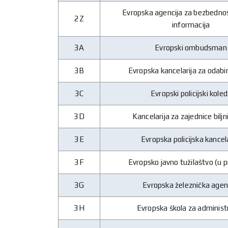
Evropska agencija za bezbednos
2Z
informacija
3A
Evropski ombudsman
3B
Evropska kancelarija za odabir
3C
Evropski policijski kole
3D
Kancelarija za zajednice biljni
3E
Evropska policijska kancela
3F
Evropsko javno tužilaštvo (u p
3G
Evropska železnička agen
3H
Evropska škola za administ