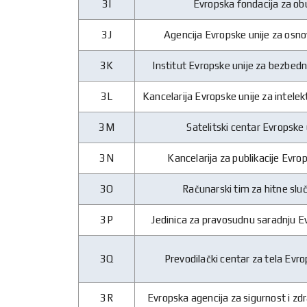
3I
Evropska fondacija za ob
3J
Agencija Evropske unije za osn
3K
Institut Evropske unije za bezbed
3L
Kancelarija Evropske unije za intele
3M
Satelitski centar Evropske 
3N
Kancelarija za publikacije Evro
3O
Računarski tim za hitne slu
3P
Jedinica za pravosudnu saradnju E
3Q
Prevodilački centar za tela Evro
3R
Evropska agencija za sigurnost i zdr