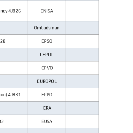
ency 4J826
ENISA
Ombudsman
828
EPSO
CEPOL
CPVO
EUROPOL
tion) 4J831
EPPO
ERA
33
EUSA