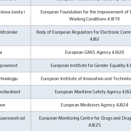
slova života i
European Foundation for the Improvement of L
Working Conditions 4J819
lektronske
Body of European Regulators for Electronic Com
4J82
a
European GNSS Agency 4J820
nopravnost
European Institute for Gender Equality 4
tehnologiju
European Institute of Innovation and Technol
bezbednost
European Maritime Safety Agency 4J8
ove
European Medicines Agency 4J824
 zavisnosti od
European Monitoring Centre for Drugs and Drug
4J825