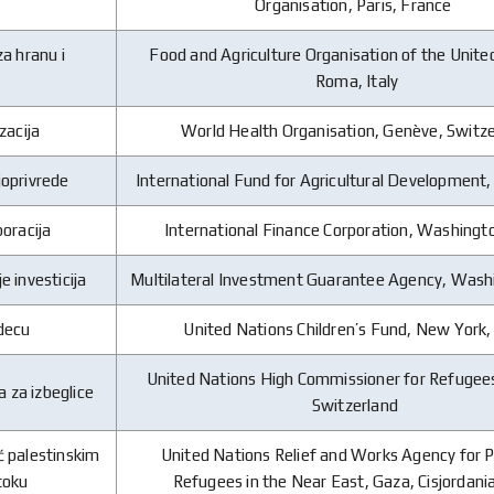
Organisation, Paris, France
za hranu i
Food and Agriculture Organisation of the Unite
Roma, Italy
zacija
World Health Organisation, Genève, Switz
joprivrede
International Fund for Agricultural Development,
poracija
International Finance Corporation, Washing
e investicija
Multilateral Investment Guarantee Agency, Was
 decu
United Nations Children’s Fund, New York
United Nations High Commissioner for Refugee
a za izbeglice
Switzerland
ć palestinskim
United Nations Relief and Works Agency for P
toku
Refugees in the Near East, Gaza, Cisjordan