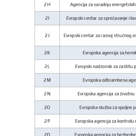
2H
Agencija za saradnju energetskih
2I
Evropski centar za sprečavanje i ko
2J
Evropski centar za razvoj stručnog 
2K
Evropska agencija za hemik
2L
Evropski nadzornik za zaštitu
2M
Evropska odbrambena age
2N
Evropska agencija za životnu
2O
Evropska služba za spoljne 
2P
Evropska agencija za kontrolu 
2Q
Evropska agencija za bezbedn