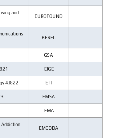
iving and
EUROFOUND
munications
BEREC
GSA
J821
EIGE
ogy 4J822
EIT
23
EMSA
EMA
 Addiction
EMCDDA