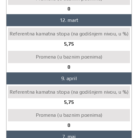
(na
0
godišnjem
nivou,
12. mart
u
%)
Promena
5,75
(u
baznim
poenima)
0
9. april
5,75
0
7. maj