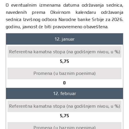
O eventualnim izmenama datuma održavanja sednica,
navedenih prema Okvirnom kalendaru održavanja
sednica Izvršnog odbora Narodne banke Srbije za 2026.
godinu, javnost će biti pravovremeno obaveštena.
Okvirni
12. januar
kalendar
održavanja
sednica
5,75
Izvršnog
odbora
Narodne
0
banke
12. februar
Srbije
2026.
Referentna
5,75
kamatna
stopa