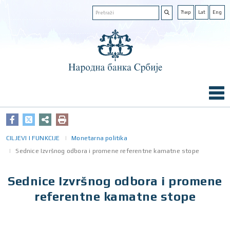
Ћир
Lat
Eng
CILJEVI I FUNKCIJE
Monetarna politika
Sednice Izvršnog odbora i promene referentne kamatne stope
Sednice Izvršnog odbora i promene
referentne kamatne stope