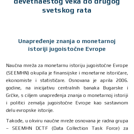
devetnaestog veka do drugog
svetskog rata
Unapređenje znanja o monetarnoj
istoriji jugoistočne Evrope
Naučna mreža za monetarnu istoriju jugoistočne Evrope
(SEEMHN) okupila je finansijske i monetarne istoričare,
ekonomiste i statističare. Osnovana je aprila 2006.
godine, na inicijativu centralnih banaka Bugarske i
Grčke, s ciljem unapređenja znanja o monetarnoj istoriji
i politici zemalja jugoistočne Evrope kao sastavnom
delu evropske istorije.
Takođe, u okviru naučne mreže osnovana je radna grupa
– SEEMHN DCTF (Data Collection Task Force) za