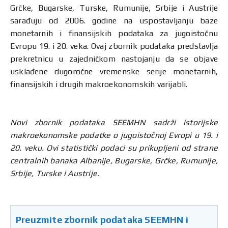
Grčke, Bugarske, Turske, Rumunije, Srbije i Austrije
sarađuju od 2006. godine na uspostavljanju baze
monetarnih i finansijskih podataka za jugoistočnu
Evropu 19. i 20. veka. Ovaj zbornik podataka predstavlja
prekretnicu u zajedničkom nastojanju da se objave
usklađene dugoročne vremenske serije monetarnih,
finansijskih i drugih makroekonomskih varijabli.
Novi zbornik podataka SEEMHN sadrži istorijske
makroekonomske podatke o jugoistočnoj Evropi u 19. i
20. veku. Ovi statistički podaci su prikupljeni od strane
centralnih banaka Albanije, Bugarske, Grčke, Rumunije,
Srbije, Turske i Austrije.
Preuzmite zbornik podataka SEEMHN i