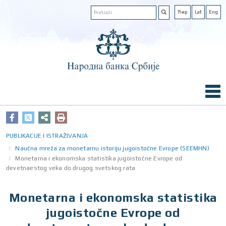
Ћир
Lat
Eng
PUBLIKACIJE I ISTRAŽIVANJA
Naučna mreža za monetarnu istoriju jugoistočne Evrope (SEEMHN)
Monetarna i ekonomska statistika jugoistočne Evrope od
devetnaestog veka do drugog svetskog rata
Monetarna i ekonomska statistika
jugoistočne Evrope od