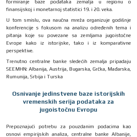
formiranje baze podataka zemalja u regionu o
finansijskoj i monetarnoj statistici 19. i 20. veka.
U tom smislu, ova naučna mreža organizuje godišnje
konferencije s fokusom na analizu određenih tema i
pitanja koje su povezane sa zemljama jugoistočne
Evrope kako iz istorijske, tako i iz komparativne
perspektive.
Trenutno centralne banke sledećih zemalja pripadaju
SEEMHN: Albanija, Austrija, Bugarska, Grčka, Mađarska,
Rumunija, Srbija i Turska
Osnivanje jedinstvene baze istorijskih
vremenskih serija podataka za
jugoistočnu Evropu
Prepoznajući potrebu za pouzdanim podacima kao
osnovi empirijskih analiza, centralne banke Albanije,