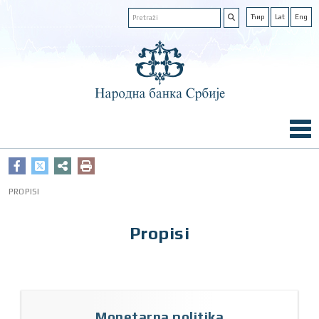
Ћир
Lat
Eng
PROPISI
Propisi
Monetarna politika