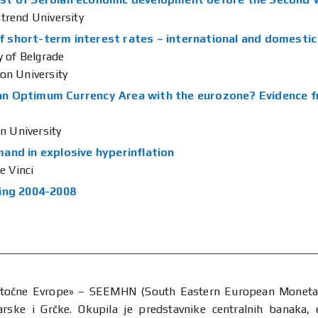
trend University
 of short-term interest rates – international and domesti
y of Belgrade
on University
n Optimum Currency Area with the eurozone? Evidence f
n University
and in explosive hyperinflation
e Vinci
ing 2004-2008
istočne Evrope» – SEEMHN (South Eastern European Monetary
garske i Grčke. Okupila je predstavnike centralnih banaka,