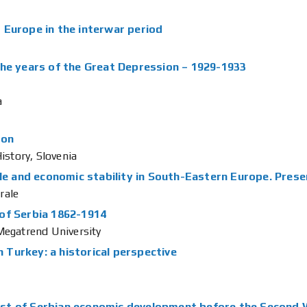
 Europe in the interwar period
the years of the Great Depression – 1929-1933
a
ion
istory, Slovenia
ale and economic stability in South-Eastern Europe. Pres
rale
of Serbia 1862-1914
Megatrend University
n Turkey: a historical perspective
alyst of Serbian economic development before the Second