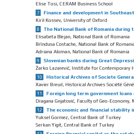
Elise Tosi, CERAM Business School
Finance and development in Southeast
Kiril Kossev, University of Oxford
The National Bank of Romania during 
Elisabeta Blejan, National Bank of Romania
Brîndusa Costache, National Bank of Romani
Adriana Aloman, National Bank of Romania
Slovenian banks during Great Depress
Žarko Lazarević, Institute for Contemporary H
Historical Archives of Societe Gener
Xavier Breuil, Historical Archives Société Géné
Foreign long term government loans 
Dragana Gnjatović, Faculty of Geo-Economy, 
The economic and financial stability i
Yuksel Gormez, Central Bank of Turkey
Serkan Yigit, Central Bank of Turkey
Foreign financial capital as the cat