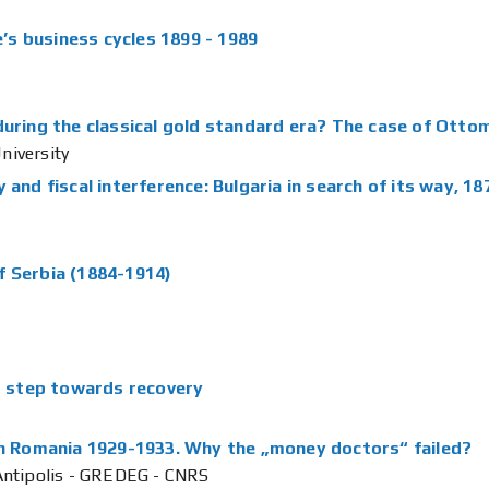
s business cycles 1899 - 1989
during the classical gold standard era? The case of Ott
niversity
 and fiscal interference: Bulgaria in search of its way, 1
f Serbia (1884-1914)
st step towards recovery
 in Romania 1929-1933. Why the „money doctors“ failed?
-Antipolis - GREDEG - CNRS