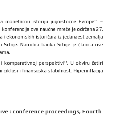
a monetarnu istoriju jugoistočne Evrope'' –
, konferencija ove naučne mreže je održana 27.
 i ekonomskih istoričara iz jedanaest zemalja
 Srbije. Narodna banka Srbije je članica ove
jama.
i komparativnoj perspektivi''. U okviru četiri
ciklusi i finansijska stabilnost, Hiperinflacija
tive : conference proceedings, Fourth