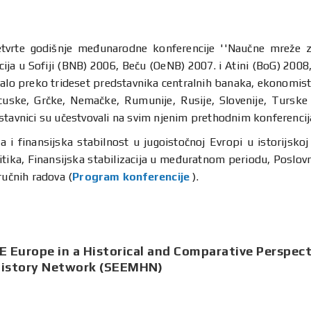
etvrte godišnje međunarodne konferencije ''Naučne mreže z
ja u Sofiji (BNB) 2006, Beču (OeNB) 2007. i Atini (BoG) 2008
alo preko trideset predstavnika centralnih banaka, ekonomista
cuske, Grčke, Nemačke, Rumunije, Rusije, Slovenije, Turske i
stavnici su učestvovali na svim njenim prethodnim konferenci
i finansijska stabilnost u jugoistočnoj Evropi u istorijskoj 
tika, Finansijska stabilizacija u međuratnom periodu, Poslovni 
ručnih radova (
Program konferencije
).
SE Europe in a Historical and Comparative Perspec
History Network (SEEMHN)