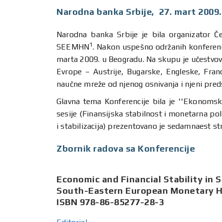
Narodna banka Srbije, 27. mart 2009.
Narodna banka Srbije je bila organizator Č
1
SEEMHN
. Nakon uspešno održanih konferenci
marta 2009. u Beogradu. Na skupu je učestvov
Evrope – Austrije, Bugarske, Engleske, Fran
naučne mreže od njenog osnivanja i njeni pred
Glavna tema Konferencije bila je ''Ekonomska 
sesije (Finansijska stabilnost i monetarna poli
i stabilizacija) prezentovano je sedamnaest st
Zbornik radova sa Konferencije
Economic and Financial Stability in 
South-Eastern European Monetary 
ISBN 978-86-85277-28-3