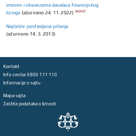
imovini i obavezama davalaca finansijskog
NOVO
lizinga
(ažurirano 24. 11. 2022)
Najčešće postavljana pitanja
(ažurirano 14. 3. 2013)
Kontakt
Info-centar 0800 111 110
Informacije o sajtu
Mapa sajta
Zaštita podataka o ličnosti