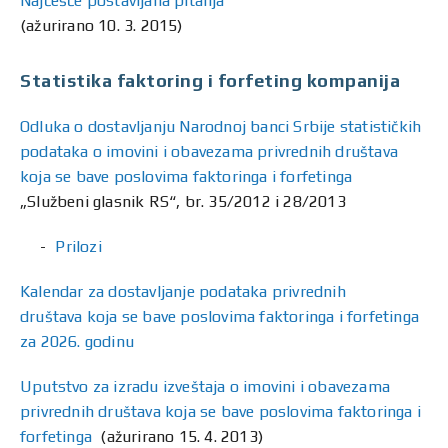
Najčešće postavljana pitanja
(ažurirano 10. 3. 2015)
Statistika faktoring i forfeting kompanija
Odluka o dostavljanju Narodnoj banci Srbije statističkih
podataka o imovini i obavezama privrednih društava
koja se bave poslovima faktoringa i forfetinga
„Službeni glasnik RS“, br. 35/2012 i 28/2013
Prilozi
Kalendar za dostavljanje podataka privrednih
društava koja se bave poslovima faktoringa i forfetinga
za 2026. godinu
Uputstvo za izradu izveštaja o imovini i obavezama
privrednih društava koja se bave poslovima faktoringa i
forfetinga
(ažurirano 15. 4. 2013)