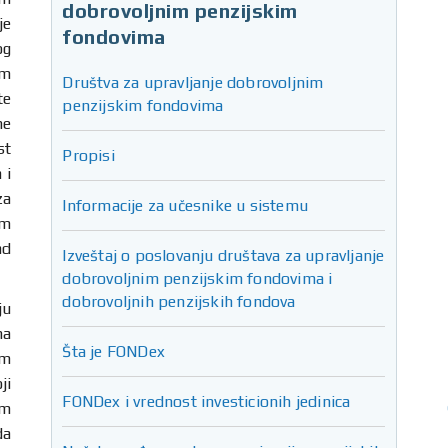
dobrovoljnim penzijskim
je
fondovima
og
om
Društva za upravljanje dobrovoljnim
te
penzijskim fondovima
ne
st
Propisi
 i
za
Informacije za učesnike u sistemu
im
ad
Izveštaj o poslovanju društava za upravljanje
dobrovoljnim penzijskim fondovima i
dobrovoljnih penzijskih fondova
ju
ma
Šta je FONDex
im
ji
FONDex i vrednost investicionih jedinica
om
da