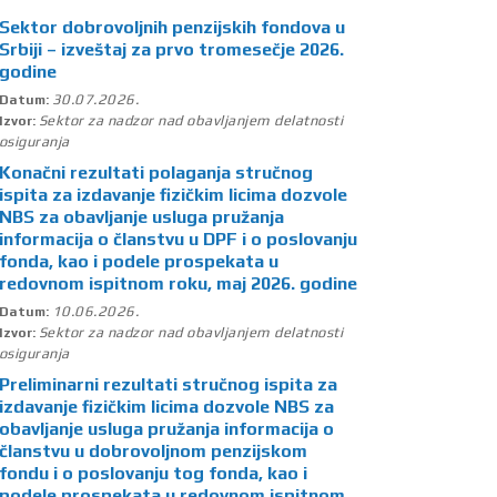
Sektor dobrovoljnih penzijskih fondova u
Srbiji – izveštaj za prvo tromesečje 2026.
godine
30.07.2026.
Datum:
Sektor za nadzor nad obavljanjem delatnosti
Izvor:
osiguranja
Konačni rezultati polaganja stručnog
ispita za izdavanje fizičkim licima dozvole
NBS za obavljanje usluga pružanja
informacija o članstvu u DPF i o poslovanju
fonda, kao i podele prospekata u
redovnom ispitnom roku, maj 2026. godine
10.06.2026.
Datum:
Sektor za nadzor nad obavljanjem delatnosti
Izvor:
osiguranja
Preliminarni rezultati stručnog ispita za
izdavanje fizičkim licima dozvole NBS za
obavljanje usluga pružanja informacija o
članstvu u dobrovoljnom penzijskom
fondu i o poslovanju tog fonda, kao i
podele prospekata u redovnom ispitnom