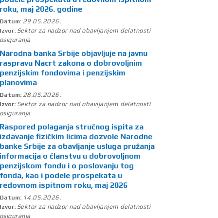
roku, maj 2026. godine
29.05.2026.
Datum:
Sektor za nadzor nad obavljanjem delatnosti
Izvor:
osiguranja
Narodna banka Srbije objavljuje na javnu
raspravu Nacrt zakona o dobrovoljnim
penzijskim fondovima i penzijskim
planovima
28.05.2026.
Datum:
Sektor za nadzor nad obavljanjem delatnosti
Izvor:
osiguranja
Raspored polaganja stručnog ispita za
izdavanje fizičkim licima dozvole Narodne
banke Srbije za obavljanje usluga pružanja
informacija o članstvu u dobrovoljnom
penzijskom fondu i o poslovanju tog
fonda, kao i podele prospekata u
redovnom ispitnom roku, maj 2026
14.05.2026.
Datum:
Sektor za nadzor nad obavljanjem delatnosti
Izvor:
osiguranja