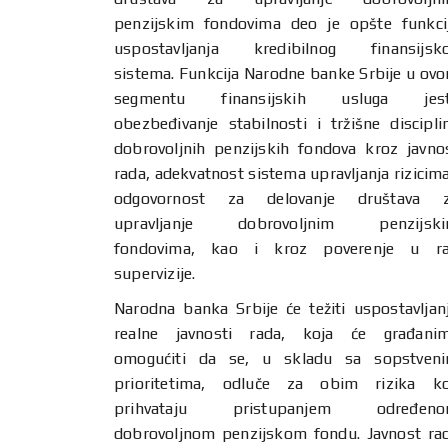
penzijskim fondovima deo je opšte funkci
uspostavljanja kredibilnog finansijsk
sistema. Funkcija Narodne banke Srbije u ov
segmentu finansijskih usluga jes
obezbeđivanje stabilnosti i tržišne discipli
dobrovoljnih penzijskih fondova kroz javno
rada, adekvatnost sistema upravljanja rizicima
odgovornost za delovanje društava 
upravljanje dobrovoljnim penzijsk
fondovima, kao i kroz poverenje u r
supervizije.
Narodna banka Srbije će težiti uspostavljan
realne javnosti rada, koja će građani
omogućiti da se, u skladu sa sopstven
prioritetima, odluče za obim rizika ko
prihvataju pristupanjem određen
dobrovoljnom penzijskom fondu. Javnost ra