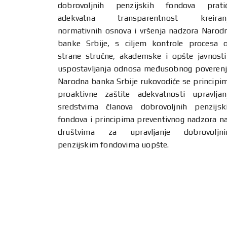
dobrovoljnih penzijskih fondova prati
adekvatna transparentnost kreiran
normativnih osnova i vršenja nadzora Narod
banke Srbije, s ciljem kontrole procesa 
strane stručne, akademske i opšte javnosti
uspostavljanja odnosa međusobnog poverenj
Narodna banka Srbije rukovodiće se principi
proaktivne zaštite adekvatnosti upravljan
sredstvima članova dobrovoljnih penzijsk
fondova i principima preventivnog nadzora n
društvima za upravljanje dobrovoljn
penzijskim fondovima uopšte.