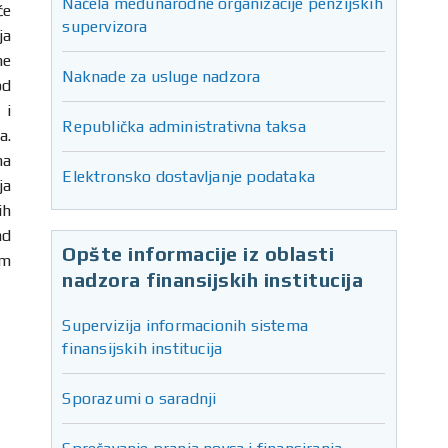
Načela međunarodne organizacije penzijskih
će
supervizora
ja
ne
Naknade za usluge nadzora
od
 i
Republička administrativna taksa
a.
ma
Elektronsko dostavljanje podataka
ja
ih
ad
Opšte informacije iz oblasti
im
nadzora finansijskih institucija
Supervizija informacionih sistema
finansijskih institucija
Sporazumi o saradnji