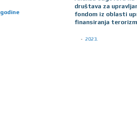
društava za upravlja
 godine
fondom iz oblasti upr
finansiranja teroriz
2023.