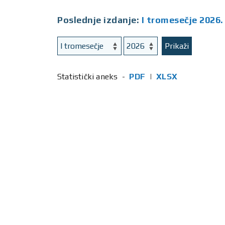
Poslednje izdanje:
I tromesečje 2026.
Prikaži
Statistički aneks -
PDF
|
XLSX