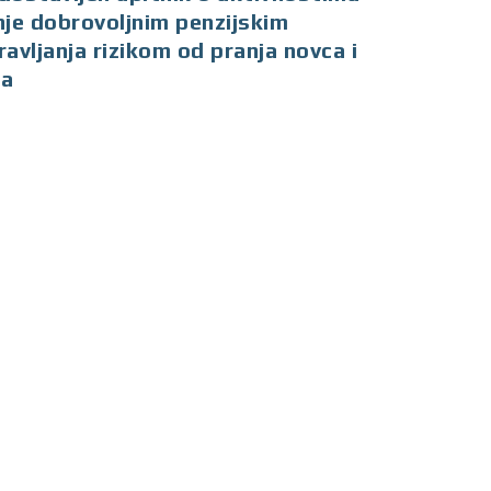
nje dobrovoljnim penzijskim
avljanja rizikom od pranja novca i
ma