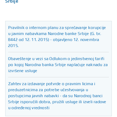
Srbije
Pravilnik o internom planu za sprečavanje korupcije
u javnim nabavkama Narodne banke Srbije (G. br.
8442 od 12. 11. 2015) - objavljeno 12. novembra
2015.
Obaveštenje u vezi sa Odlukom o jedinstvenoj tarifi
po kojoj Narodna banka Srbije naplaćuje naknadu za
izvršene usluge
Zahtev za izdavanje potvrde o pravnim licima i
preduzetnicima za potrebe učestvovanja u
postupcima javnih nabavki - da su Narodnoj banci
Srbije isporučili dobra, pružili usluge ili izveli radove
u određenoj vrednosti