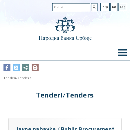
Ћир
Lat
Eng
Tenderi/Tenders
Tenderi/Tenders
Javne nabavke / Public Procurement