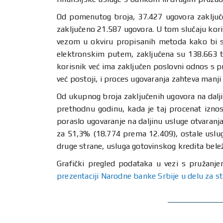
Od pomenutog broja, 37.427 ugovora zaključen
zaključeno 21.587 ugovora. U tom slučaju kori
vezom u okviru propisanih metoda kako bi s
elektronskim putem, zaključena su 138.663 t
korisnik već ima zaključen poslovni odnos s p
već postoji, i proces ugovaranja zahteva manj
Od ukupnog broja zaključenih ugovora na dalji
prethodnu godinu, kada je taj procenat izno
poraslo ugovaranje na daljinu usluge otvaran
za 51,3% (18.774 prema 12.409), ostale uslu
druge strane, usluga gotovinskog kredita bel
Grafički pregled podataka u vezi s pružanj
prezentaciji Narodne banke Srbije u delu za s