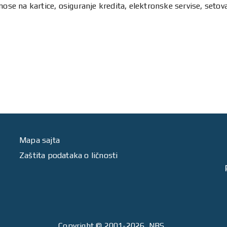
ose na kartice, osiguranje kredita, elektronske servise, setova 
Mapa sajta
Zaštita podataka o ličnosti
Copyright
© 2001-2026, NBS