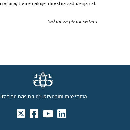
računa, trajne naloge, direktna zaduženja i sl.
Sektor za platni sistem
Pratite nas na društvenim mrežama