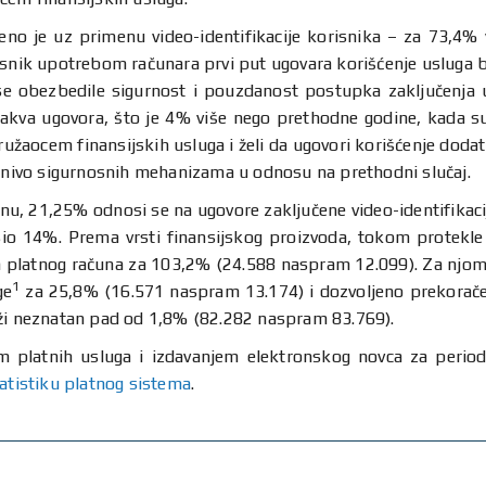
o je uz primenu video-identifikacije korisnika – za 73,4% v
snik upotrebom računara prvi put ugovara korišćenje usluga ban
e obezbedile sigurnost i pouzdanost postupka zaključenja u
akva ugovora, što je 4% više nego prethodne godine, kada s
ružaocem finansijskih usluga i želi da ugovori korišćenje doda
i nivo sigurnosnih mehanizama u odnosu na prethodni slučaj.
nu, 21,25% odnosi se na ugovore zaključene video-identifikac
sio 14%. Prema vrsti finansijskog proizvoda, tokom protekle 
ja platnog računa za 103,2% (24.588 naspram 12.099). Za njom 
1
ge
za 25,8% (16.571 naspram 13.174) i dozvoljeno prekorače
eži neznatan pad od 1,8% (82.282 naspram 83.769).
em platnih usluga i izdavanjem elektronskog novca za peri
tatistiku platnog sistema
.