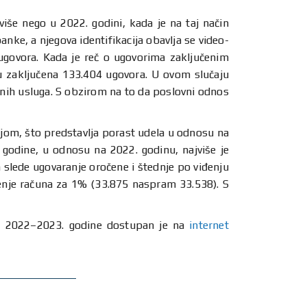
iše nego u 2022. godini, kada je na taj način
ke, a njegova identifikacija obavlja se video-
govora. Kada je reč o ugovorima zaključenim
u zaključena 133.404 ugovora. U ovom slučaju
tnih usluga. S obzirom na to da poslovni odnos
ijom, što predstavlja porast udela u odnosu na
godine, u odnosu na 2022. godinu, najviše je
slede ugovaranje oročene i štednje po viđenju
nje računa za 1% (33.875 naspram 33.538). S
od 2022–2023. godine dostupan je na
internet