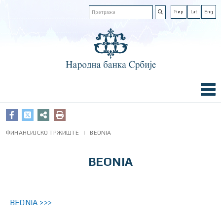
Ћир
Lat
Eng
ФИНАНСИЈСКО ТРЖИШТЕ
BEONIA
BEONIA
BEONIA >>>