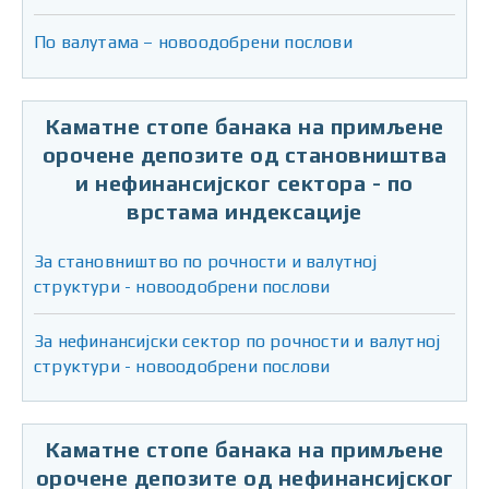
По валутама – новоодобрени послови
Каматне стопе банака на примљене
орочене депозите од становништва
и нефинансијског сектора - по
врстама индексације
За становништво по рочности и валутној
структури - новоодобрени послови
За нефинансијски сектор по рочности и валутној
структури - новоодобрени послови
Каматне стопе банака на примљене
орочене депозите од нефинансијског