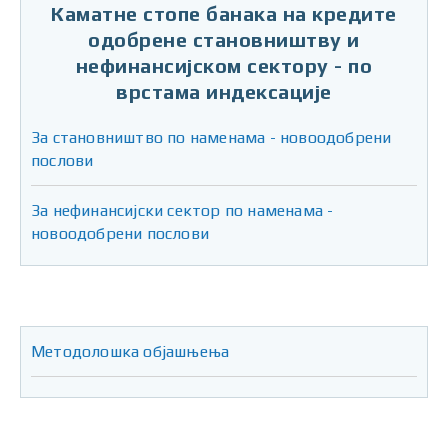
Каматне стопе банака на кредите
одобрене становништву и
нефинансијском сектору - по
врстама индексације
За становништво по наменама - новоодобрени
послови
За нефинансијски сектор по наменама -
новоодобрени послови
Методолошка објaшњења