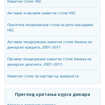
Каматне стопе НБС
Активне и пасивне каматне стопе НБС
Просечна пондерисана стопа на репо аукцијама
НБС
Активне пондерисане каматне стопе банака на
динарске кредите, 2001-2011
Пасивне пондерисане каматне стопе банака на
динарске депозите, 2001-2011.
Каматне стопе на хартије од вредности
Преглед кретања курса динара
Кретање девизних курсева