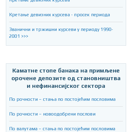
Кретање девизних курсева - просек периода
Званични и тржишни курсеви у периоду 1990-
2001 >>>
Каматне стопе банака на примљене
орочене депозите од становништва
и нефинансијског сектора
По рочности – стања по постојећим пословима
По рочности – новоодобрени послови
По валутама – стања по постојећим пословима