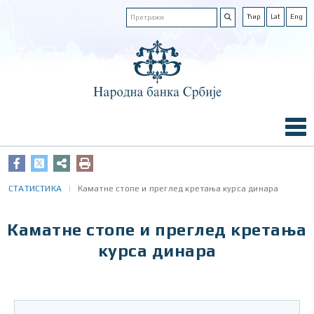
Ћир
Lat
Eng
СТАТИСТИКА
Каматне стопе и преглед кретања курса динара
Каматне стопе и преглед кретања
курса динара