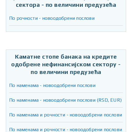
сектора - по величини предузећа
По рочности - новоодобрени послови
Каматне стопе банака на кредите
одобрене нефинансијском сектору -
по величини предузећа
По наменама - новоодобрени послови
По наменама - новоодобрени послови (RSD, EUR)
По наменама и рочности - новоодобрени послови
По наменама и рочности - новоодобрени послови