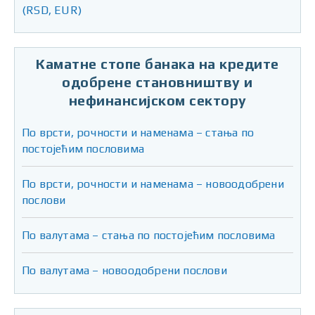
(RSD, EUR)
Каматне стопе банака на кредите
одобрене становништву и
нефинансијском сектору
По врсти, рочности и наменама – стања по
постојећим пословима
По врсти, рочности и наменама – новоодобрени
послови
По валутама – стања по постојећим пословима
По валутама – новоодобрени послови