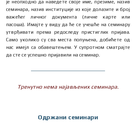
је неопходно да наведете своје име, презиме, назив
семинара, назив институције из које долазите и број
важећег личног документа (личне карте или
пасоша). Имајте у виду да ће се учешће на семинару
утврђивати према редоследу пристиглих пријава.
Само уколико су сва места попуњена, добићете од
нас имејл са обавештењем. У супротном сматрајте
да сте се успешно пријавили на семинар.
Тренутно нема најављених семинара.
Одржани семинари