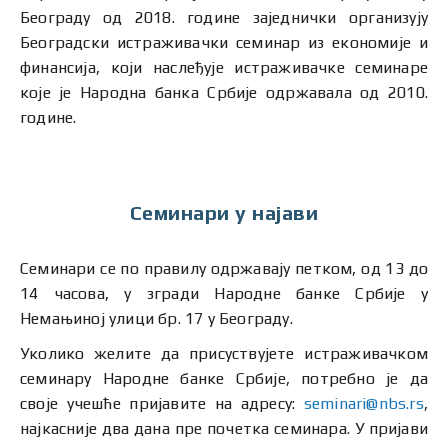
Београду од 2018. године заједнички организују
Београдски истраживачки семинар из економије и
финансија, који наслеђује истраживачке семинаре
које је Народна банка Србије одржавала од 2010.
године.
Семинари у најави
Семинари се по правилу одржавају петком, од 13 до
14 часова, у згради Народне банке Србије у
Немањиној улици бр. 17 у Београду.
Уколико желите да присуствујете истраживачком
семинару Народне банке Србије, потребно је да
своје учешће пријавите на адресу:
seminari@nbs.rs
,
најкасније два дана пре почетка семинара. У пријави