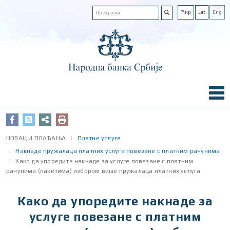
Ћир
Lat
Eng
НОВАЦ И ПЛАЋАЊА
Платне услуге
Накнаде пружалаца платних услуга повезане с платним рачунима
Како да упоредите накнаде за услуге повезане с платним
рачунима (пакетима) избором више пружалаца платних услуга
Како да упоредите накнаде за
услуге повезане с платним