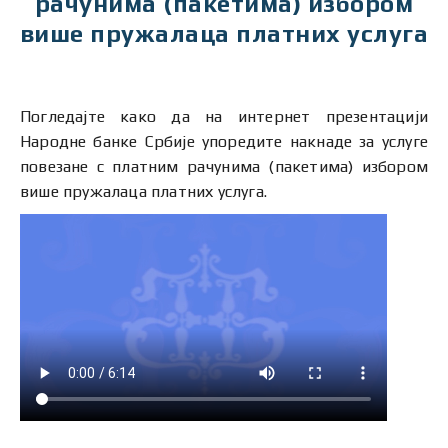
рачунима (пакетима) избором
више пружалаца платних услуга
Погледајте како да на интернет презентацији
Народне банке Србије упоредите накнаде за услуге
повезане с платним рачунима (пакетима) избором
више пружалаца платних услуга.