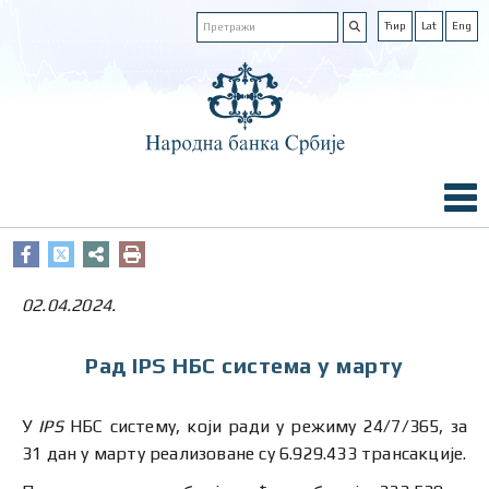
Ћир
Lat
Eng
02.04.2024.
Рад IPS НБС система у марту
У
IPS
НБС систему, који ради у режиму 24/7/365, за
31 дан у марту реализоване су 6.929.433 трансакције.