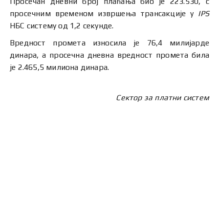
Просечан дневни број плаћања био је 223.530, с
просечним временом извршења трансакције у
IPS
НБС систему од 1,2 секунде.
Вредност промета износила је 76,4 милијарде
динара, а просечна дневна вредност промета била
је 2.465,5 милиона динара.
Сектор за платни систем