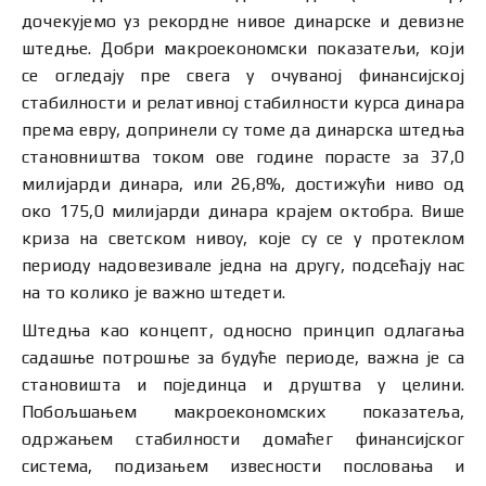
дочекујемо уз рекордне нивое динарске и девизне
штедње. Добри макроекономски показатељи, који
се огледају пре свега у очуваној финансијској
стабилности и релативној стабилности курса динара
према евру, допринели су томе да динарска штедња
становништва током ове године порасте за 37,0
милијарди динара, или 26,8%, достижући ниво од
око 175,0 милијарди динара крајем октобра. Више
криза на светском нивоу, које су се у протеклом
периоду надовезивале једна на другу, подсећају нас
на то колико је важно штедети.
Штедња као концепт, односно принцип одлагања
садашње потрошње за будуће периоде, важна је са
становишта и појединца и друштва у целини.
Побољшањем макроекономских показатеља,
одржањем стабилности домаћег финансијског
система, подизањем извесности пословања и