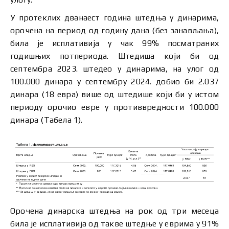
У протеклих дванаест година штедњa у динарима,
орочена на период од годину дана (без занављања),
била је исплативијa у чак 99% посматраних
годишњих потпериода. Штедиша који би од
септембра 2023. штедео у динарима, на улог од
100.000 динара у септембру 2024. добио би 2.037
динара (18 евра) више од штедише који би у истом
периоду орочио евре у противвредности 100.000
динара (Табела 1).
Орочена динарска штедња на рок од три месеца
била је исплативија од такве штедње у еврима у 91%