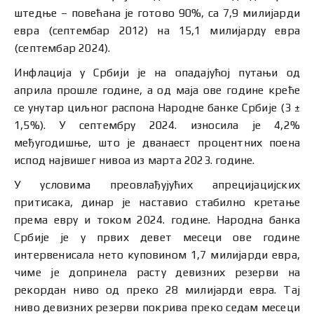
штедње – повећана је готово 90%, са 7,9 милијарди
евра (септембар 2012) на 15,1 милијарду евра
(септембар 2024).
Инфлација у Србији је на опадајућој путањи од
априла прошле године, а од маја ове године креће
се унутар циљног распона Народне банке Србије (3 ±
1,5%). У септембру 2024. износила је 4,2%
међугодишње, што је дванаест процентних поена
испод највишег нивоа из марта 2023. године.
У условима преовлађујућих апрецијацијских
притисака, динар је наставио стабилно кретање
према евру и током 2024. године. Народна банка
Србије је у првих девет месеци ове године
интервенисала нето куповином 1,7 милијарди евра,
чиме је допринела расту девизних резерви на
рекордан ниво од преко 28 милијарди евра. Тај
ниво девизних резерви покрива преко седам месеци