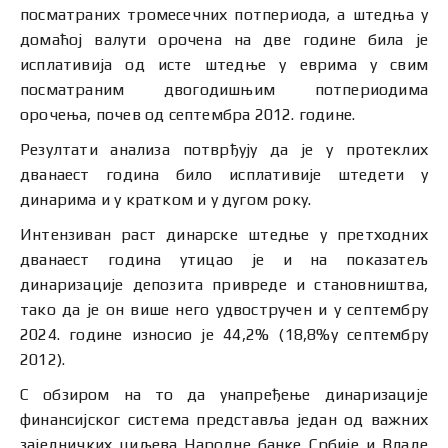
посматраних тромесечних потпериода, а штедња у
домаћој валути орочена на две године била је
исплативија од исте штедње у еврима у свим
посматраним двогодишњим потпериодима
орочења, почев од септембра 2012. године.
Резултати анализа потврђују да је у протеклих
дванаест година било исплативије штедети у
динарима и у кратком и у дугом року.
Интензиван раст динарске штедње у претходних
дванаест година утицао је и на показатељ
динаризације депозита привреде и становништва,
тако да је он више него удвостручен и у септембру
2024. године износио је 44,2% (18,8%у септембру
2012).
С обзиром на то да унапређење динаризације
финансијског система представља један од важних
заједничких циљева Народне банке Србије и Владе