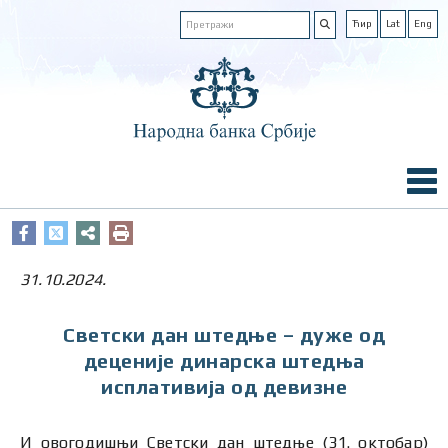
Ћир
Lat
Eng
31.10.2024.
Светски дан штедње – дуже од
деценије динарска штедња
исплативија од девизне
И овогодишњи Светски дан штедње (31. октобар)