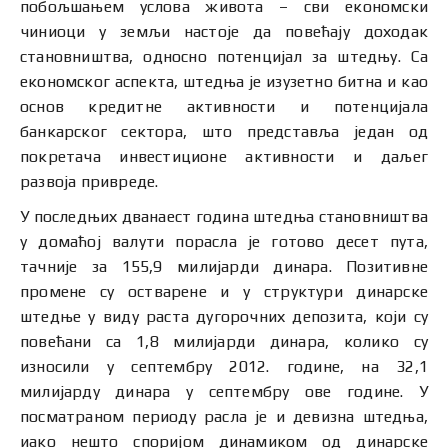
побољшањем услова живота – сви економски
чиниоци у земљи настоје да повећају доходак
становништва, односно потенцијал за штедњу. Са
економског аспекта, штедња је изузетно битна и као
основ кредитне активности и потенцијала
банкарског сектора, што представља један од
покретача инвестиционе активности и даљег
развоја привреде.
У последњих дванаест година штедња становништва
у домаћој валути порасла је готово десет пута,
тачније за 155,9 милијарди динара. Позитивне
промене су остварене и у структури динарске
штедње у виду раста дугорочних депозита, који су
повећани са 1,8 милијарди динара, колико су
износили у септембру 2012. године, на 32,1
милијарду динара у септембру ове године. У
посматраном периоду расла је и девизна штедња,
иако нешто споријом динамиком од динарске