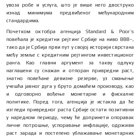
увоза робе и услуга, што је више него двоструко
изнад минимума предвиђеног међународним
стандардима.
Почетком октобра агенција Standard & Poor’s
повећала je кредитни рејтинг Србије на ниво BBB–,
тако да је Србија први пут у својој историји сврстана
међу земље с кредитним рејтингом инвестиционог
ранга. Као главни аргумент за такву одлуку
наглашени су снажан и отпоран привредни раст,
знатно повећане девизне резерве, уз смањење
учешћа јавног дуга у бруто домаћем производу, као
и одговорно вођење монетарне и фискалне
политике. Поред тога, агенција је истакла да ће
изгледи привредног раста Србије остати позитивни
у наредном периоду, чему ће допринети опоравак
личне потрошње, успоравање инфлације, одрживи
раст зарада и постепено ублажавање монетарних