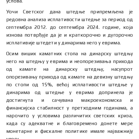
услова.
Уочи Светског дана штедње припремљена је
редовна анализа исплативости штедње за период од
септембра 2012. до септембра 2024. године, која
изнова потврђује да је и краткорочно и дугорочно
исплативије штедети у динарима него у еврима.
Осим виших каматних стопа на динарску штедњу
него на штедњу у еврима и неопорезивања прихода
од камате на динарску штедњу, насупрот
опорезивању прихода од камате на девизну штедњу
по стопи од 15%, већој исплативости штедње у
динарима од штедње у еврима допринела је
достигнута и сачувана макроекономска и
финансијска стабилност у претходним годинама, а
нарочито у условима различитих светских криза,
када су адекватне и благовремено донете мере
монетарне и фискалне политике имале најважнију
улогу.