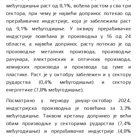
међугодишњи раст од 8,1%, вођена растом у сва три
сектора, при чему је највећи допринос потекао од
прерађивачке индустрије, која је забележила раст
од 9,1% међугодишње. У оквиру прерађивачке
индустрије повећана је производња у 16 од 24
области, а највећи допринос расту потекао је од
производње металних производа, производње
рачунара, електронских и оптичких производа,
хемијских производа и производа од гуме и
пластике. Раст је у октобру забележен и у сектору
рударства (0,4% међугодишње) и сектору
енергетике (7,8% међугодишње).
Посматрано у периоду јануар–октобар 2024,
индустријска производња је повећана за 3,3%
међугодишње. Таквом кретању допринео је већи
обим производње у секторима рударства (7,4%
међугодишње) и прерађивачке индустрије (4,8%