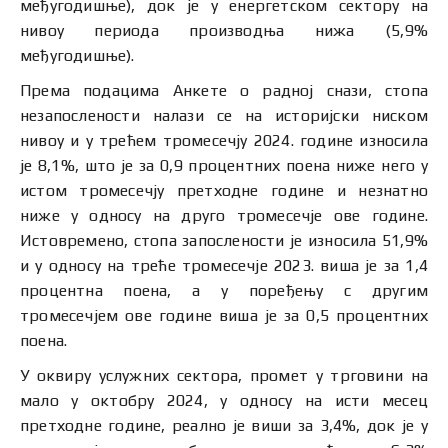
међугодишње), док је у енергетском сектору на
нивоу периода производња нижа (5,9%
међугодишње).
Према подацима Анкете о радној снази, стопа
незапослености налази се на историјски ниском
нивоу и у трећем тромесечју 2024. године износила
је 8,1%, што је за 0,9 процентних поена ниже него у
истом тромесечју претходне године и незнатно
ниже у односу на друго тромесечје ове године.
Истовремено, стопа запослености је износила 51,9%
и у односу на треће тромесечје 2023. виша је за 1,4
процентна поена, а у поређењу с другим
тромесечјем ове године виша је за 0,5 процентних
поена.
У оквиру услужних сектора, промет у трговини на
мало у октобру 2024, у односу на исти месец
претходне године, реално је виши за 3,4%, док је у