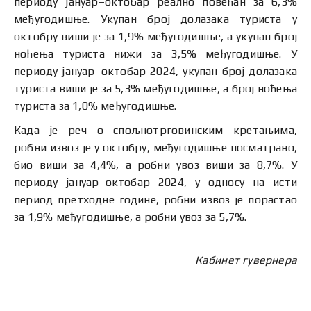
периоду јануар–октобар реално повећан за 6,3%
међугодишње. Укупан број долазака туриста у
октобру виши је за 1,9% међугодишње, а укупан број
ноћења туриста нижи за 3,5% међугодишње. У
периоду јануар–октобар 2024, укупан број долазака
туриста виши је за 5,3% међугодишње, а број ноћења
туриста за 1,0% међугодишње.
Када је реч о спољнотрговинским кретањима,
робни извоз је у октобру, међугодишње посматрано,
био виши за 4,4%, а робни увоз виши за 8,7%. У
периоду јануар–октобар 2024, у односу на исти
период претходне године, робни извоз је порастао
за 1,9% међугодишње, а робни увоз за 5,7%.
Кабинет гувернера