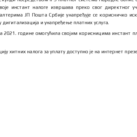
воје инстант налоге извршава преко свог директног у
лтерима ЈП Пошта Србије унапређује се корисничко иск
у дигитализација и унапређење платних услуга.
а 2021. године омогућила својим корисницима инстант п
ју хитних налога за уплату доступно је на интернет през