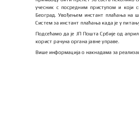
учесник с посредним приступом и који с
Београд. Увођењем инстант плаћања на ша
Систем за инстант плаћања када је у питањ
Подсећамо да је ЈП Пошта Србије од април
корист рачуна органа јавне управе.
Више информација о накнадама за реализаци