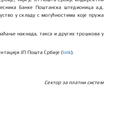
чесника Банке Поштанска штедионица а.д.
уство у складу с могућностима које пружа
лаћање накнада, такса и других трошкова у
ентацији ЈП Пошта Србије (
link
).
Сектор за платни систем