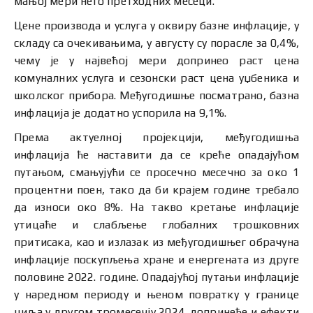
мањој мери него претходних месеци.
Цене производа и услуга у оквиру базне инфлације, у
складу са очекивањима, у августу су порасле за 0,4%,
чему је у највећој мери допринео раст цена
комуналних услуга и сезонски раст цена уџбеника и
школског прибора. Међугодишње посматрано, базна
инфлација је додатно успорила на 9,1%.
Према актуелној пројекцији, међугодишња
инфлација ће наставити да се креће опадајућом
путањoм, смањујући се просечно месечно за око 1
процентни поен, тако да би крајем године требало
да износи око 8%. На такво кретање инфлације
утицаће и слабљење глобалних трошковних
притисака, као и излазак из међугодишњег обрачуна
инфлације поскупљења хране и енергената из друге
половине 2022. године. Опадајућој путањи инфлације
у наредном периоду и њеном повратку у границе
циља у другом тромесечју 2024. допринеће и ефекти