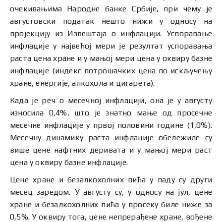
очекивањима Народне банке Србије, при чему је
августовски податак нешто нижи у односу на
пројекцију из Извештаја о инфлацији. Успоравање
инфлације у највећој мери је резултат успоравања
раста цена хране и у мањој мери цена у оквиру базне
инфлације (индекс потрошачких цена по искључењу
хране, енергије, алкохола и цигарета).
Када је реч о месечној инфлацији, она је у августу
износила 0,4%, што је знатно мање oд просечне
месечне инфлације у првој половини године (1,0%).
Месечну динамику раста инфлације обележиле су
више цене нафтних деривата и у мањој мери раст
цена у оквиру базне инфлације.
Цене хране и безалкохолних пића у паду су други
месец заредом. У августу су, у односу на јул, цене
хране и безалкохолних пића у просеку биле ниже за
0,5%. У оквиру тога, цене непрерађене хране, вођене