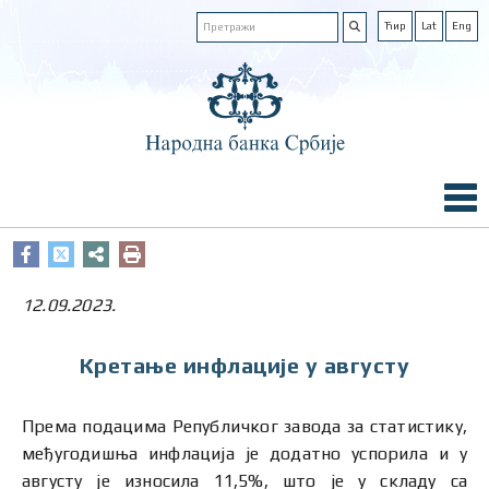
Ћир
Lat
Eng
12.09.2023.
Кретање инфлације у августу
Према подацима Републичког завода за статистику,
међугодишња инфлација је додатно успорила и у
августу је износила 11,5%, што је у складу са