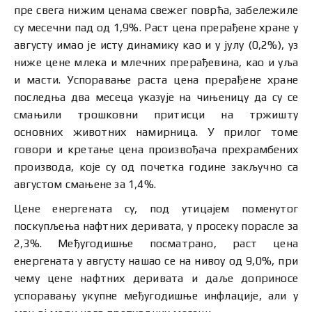
пре свега нижим ценама свежег поврћа, забележиле
су месечни пад од 1,9%. Раст цена прерађене хране у
августу имао је исту динамику као и у јулу (0,2%), уз
ниже цене млека и млечних прерађевина, као и уља
и масти. Успоравање раста цена прерађене хране
последња два месеца указује на чињеницу да су се
смањили трошковни притисци на тржишту
основних животних намирница. У прилог томе
говори и кретање цена произвођача прехрамбених
производа, које су од почетка године закључно са
августом смањене за 1,4%.
Цене енергената су, под утицајем поменутог
поскупљења нафтних деривата, у просеку порасле за
2,3%. Међугодишње посматрано, раст цена
енергената у августу нашао се на нивоу од 9,0%, при
чему цене нафтних деривата и даље допринoсе
успоравању укупне међугодишње инфлације, али у