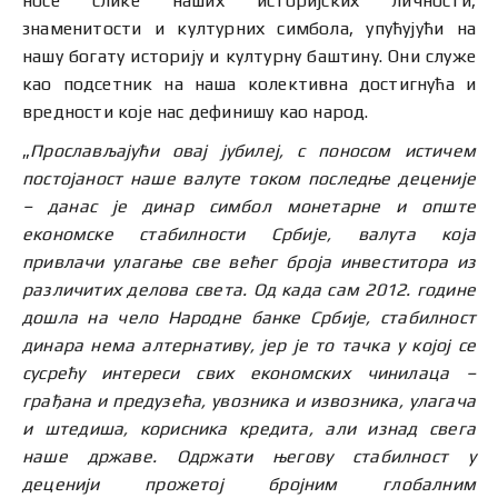
носе слике наших историјских личности,
знаменитости и културних симбола, упућујући на
нашу богату историју и културну баштину. Они служе
као подсетник на наша колективна достигнућа и
вредности које нас дефинишу као народ.
„
Прослављајући овај јубилеј, с поносом истичем
постојаност наше валуте током последње деценије
– данас је динар симбол монетарне и опште
економске стабилности Србије, валута која
привлачи улагање све већег броја инвеститора из
различитих делова света. Од када сам 2012. године
дошла на чело Народне банке Србије, стабилност
динара нема алтернативу, јер је то тачка у којој се
сусрећу интереси свих економских чинилаца –
грађана и предузећа, увозника и извозника, улагача
и штедиша, корисника кредита, али изнад свега
наше државе. Одржати његову стабилност у
деценији прожетој бројним глобалним