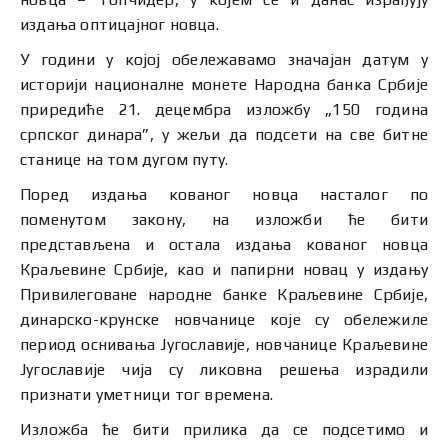
издања оптицајног новца.
У години у којој обележавамо значајан датум у
историји националне монете Народна банка Србије
приредиће 21. децембра изложбу „150 година
српског динара”, у жељи да подсети на све битне
станице на том дугом путу.
Поред издања кованог новца насталог по
поменутом закону, на изложби ће бити
представљена и остала издања кованог новца
Краљевине Србије, као и папирни новац у издању
Привилеговане народне банке Краљевине Србије,
динарско-крунске новчанице које су обележиле
период оснивања Југославије, новчанице Краљевине
Југославије чија су ликовна решења израдили
признати уметници тог времена.
Изложба ће бити прилика да се подсетимо и