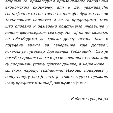
Морамо се прилагодити променљивом глобалном
економском окружењу, али и да, уважавајући
специфичности сопствене економије, будемо свесни
технолошког напретка и да га предводимо, тако
што опрезно и одмерено подстичемо иновације у
нашем финансијском сектору. На тај начин можемо
да обезбедимо да српски динар остане јака и
поуздана валута за генерације које долазе”,
истакла је гувернер Јоргованка Табаковић. „Ово је
посебна прилика да се изрази захвалност свима који
су допринели успеху српског динара, а најважније –
српском народу, грађанима. Њихово поверење у
нашу валуту оно је што је током година одржало
њену вредност и значај
”, закључила је она.
Кабинет гувернера