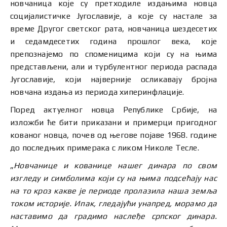
новчаница које су претходиле издањима новца
социјалистичке Југославије, а које су настале за
време Другог светског рата, новчаница шездесетих
и седамдесетих година прошлог века, које
препознајемо по споменицима који су на њима
представљени, али и турбулентног периода распада
Југославије, који најверније осликавају бројна
новчана издања из периода хиперинфлације.
Поред актуелног новца Републике Србије, на
изложби ће бити приказани и примерци пригодног
кованог новца, почев од његове појаве 1968. године
до последњих примерака с ликом Николе Тесле.
„
Новчанице и кованице нашег динара по свом
изгледу и симболима који су на њима подсећају нас
на то кроз какве је периоде пролазила наша земља
током историје. Ипак, гледајући унапред, морамо да
наставимо да градимо наслеђе српског динара.