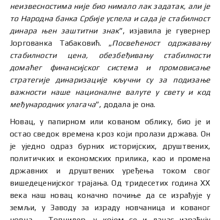
неизвесностима није био нимало лак задатак, али је
то Народна банка Србије успела и сада је стабилност
динара њен заштитни знак
”, изјавила је гувернер
Јоргованка Табаковић. „
Посвећеност одржавању
стабилности цена, обезбеђивању стабилности
домаћег финансијског система и промовисање
стратегије динаризације кључни су за подизање
важности наше националне валуте у свету и код
међународних улагача
”, додала је она.
Новац, у папирном или кованом облику, био је и
остао сведок времена кроз који пролази држава. Он
је уједно одраз бурних историјских, друштвених,
политичких и економских прилика, као и промена
државних и друштвених уређења током свог
вишедеценијског трајања. Од тридесетих година XX
века наш новац коначно почиње да се израђује у
земљи, у Заводу за израду новчаница и кованог
новца – Топчидер, у којем се и данас израђују