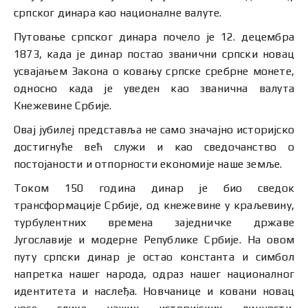
српског динара као националне валуте.
Путовање српског динара почело је 12. децембра
1873, када је динар постао званични српски новац
усвајањем Закона о ковању српске сребрне монете,
односно када је уведен као званична валута
Кнежевине Србије.
Овај јубилеј представља не само значајно историјско
достигнуће већ служи и као сведочанство о
постојаности и отпорности економије наше земље.
Током 150 година динар је био сведок
трансформације Србије, од кнежевине у краљевину,
турбулентних времена заједничке државе
Југославије и модерне Републике Србије. На овом
путу српски динар је остао константа и симбол
напретка нашег народа, одраз нашег националног
идентитета и наслеђа. Новчанице и ковани новац