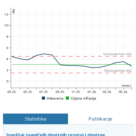
(%)
12
10
8
6
Gornja granica cilja
4
2
Donja granica cilja
0
mesec
03.25.
05.25.
07.25.
09.25.
11.25.
01.26.
03.26.
05.26.
Ostvarena
Ciljana inflacija
Statistika
Publikacije
Izveštaj zvaničnih deviznih rezervi i devizne