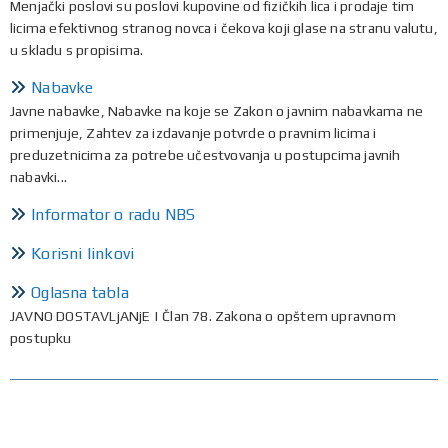
Menjački poslovi su poslovi kupovine od fizičkih lica i prodaje tim
licima efektivnog stranog novca i čekova koji glase na stranu valutu,
u skladu s propisima.
Nabavke
Javne nabavke, Nabavke na koje se Zakon o javnim nabavkama ne
primenjuje, Zahtev za izdavanje potvrde o pravnim licima i
preduzetnicima za potrebe učestvovanja u postupcima javnih
nabavki...
Informator o radu NBS
Korisni linkovi
Oglasna tabla
JAVNO DOSTAVLjANjE | Član 78. Zakona o opštem upravnom
postupku