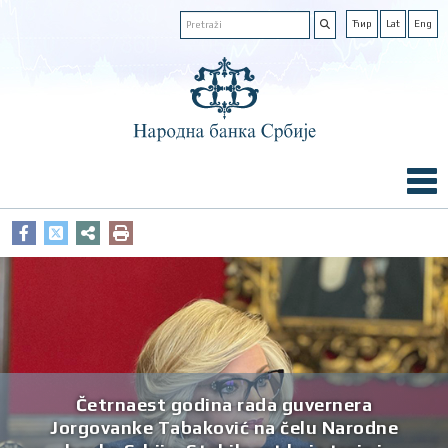
Ћир
Lat
Eng