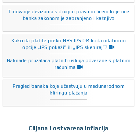
Trgovanje devizama s drugim pravnim licem koje nije
banka zakonom je zabranjeno i kažnjivo
Kako da platite preko NBS IPS QR koda odabirom
opcije „IPS pokaži” ili „IPS skeniraj”?
Naknade pružalaca platnih usluga povezane s platnim
računima
Pregled banaka koje učestvuju u međunarodnom
kliringu plaćanja
Ciljana i ostvarena inflacija