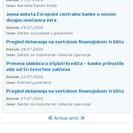
Datum:
Narodna banka Srbije
Izvor:
Javna anketa Evropske centralne banke o novom
dizajnu novčanica evra
29.07.2026.
Datum:
Sektor za poslove s gotovinom
Izvor:
Pregled dešavanja na svetskom finansijskom tržištu
28.07.2026.
Datum:
Sektor za monetarne i devizne operacije
Izvor:
Primena olakšica u otplati kredita – banke prihvatile
više od tri četvrtine zahteva
22.07.2026.
Datum:
Kabinet guvernera
Izvor:
Pregled dešavanja na svetskom finansijskom tržištu
21.07.2026.
Datum:
Sektor za monetarne i devizne operacije
Izvor:
Arhiva vesti