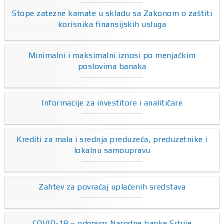
Stope zatezne kamate u skladu sa Zakonom o zaštiti
korisnika finansijskih usluga
Minimalni i maksimalni iznosi po menjačkim
poslovima banaka
Informacije za investitore i analitičare
Krediti za mala i srednja preduzeća, preduzetnike i
lokalnu samoupravu
Zahtev za povraćaj uplaćenih sredstava
COVID-19 – odgovor Narodne banke Srbije