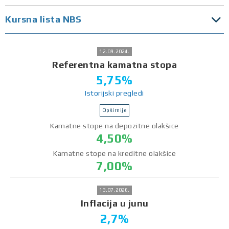
Kursna lista NBS
12.09.2024.
Referentna kamatna stopa
5,75%
Istorijski pregledi
Opširnije
Kamatne stope na depozitne olakšice
4,50%
Kamatne stope na kreditne olakšice
7,00%
13.07.2026.
Inflacija u junu
2,7%