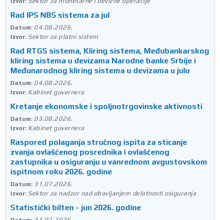
Sektor za monetarne i devizne operacije
Izvor:
Rad IPS NBS sistema za jul
04.08.2026.
Datum:
Sektor za platni sistem
Izvor:
Rad RTGS sistema, Kliring sistema, Međubankarskog
kliring sistema u devizama Narodne banke Srbije i
Međunarodnog kliring sistema u devizama u julu
04.08.2026.
Datum:
Kabinet guvernera
Izvor:
Kretanje ekonomske i spoljnotrgovinske aktivnosti
03.08.2026.
Datum:
Kabinet guvernera
Izvor:
Raspored polaganja stručnog ispita za sticanje
zvanja ovlašćenog posrednika i ovlašćenog
zastupnika u osiguranju u vanrednom avgustovskom
ispitnom roku 2026. godine
31.07.2026.
Datum:
Sektor za nadzor nad obavljanjem delatnosti osiguranja
Izvor:
Statistički bilten - jun 2026. godine
31.07.2026.