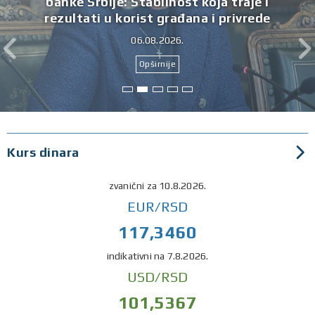
Referentna kamatna stopa zadržana na
nepromenjenom nivou
09.07.2026.
Opširnije
Kurs dinara
zvanični za 10.8.2026.
EUR/RSD
117,3460
indikativni na 7.8.2026.
USD/RSD
101,5367