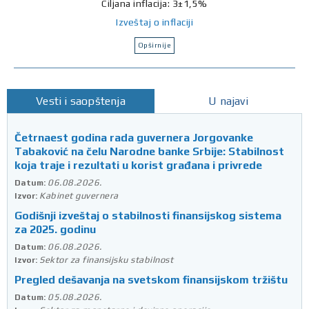
Ciljana inflacija: 3±1,5%
Izveštaj o inflaciji
Opširnije
Vesti i saopštenja
U najavi
Četrnaest godina rada guvernera Jorgovanke
Tabaković na čelu Narodne banke Srbije: Stabilnost
koja traje i rezultati u korist građana i privrede
06.08.2026.
Datum:
Kabinet guvernera
Izvor:
Godišnji izveštaj o stabilnosti finansijskog sistema
za 2025. godinu
06.08.2026.
Datum:
Sektor za finansijsku stabilnost
Izvor:
Pregled dešavanja na svetskom finansijskom tržištu
05.08.2026.
Datum: