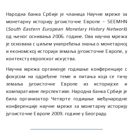
Народна банка Србије је чланица Научне мреже за
монетарну историју југоисточне Европе – SEEMHN
(
South Eastern European Monetary History Network
)
од њеног оснивања 2006. године. Ова научна мрежа
је основана с циљем унапређења знања о монетарној
и економској историји земаља југоисточне Европе, у
контексту европског искуства.
Научна мрежа организује годишње конференције с
фокусом на одређене теме и питања која се тичу
земаља југоисточне Европе из историјске и
компаративне перспективе. Народна банка Србије је
била организатор Четврте годишње међународне
конференције научне мреже за монетарну историју
југоисточне Европе 2009. године у Београду.