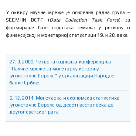
У оквиру научне мреже је основана радна група –
SEEMHN DCTF (
Data Collection Task Force
) за
формирање базе података земаља у региону о
финансијској и монетарној статистици 19. и 20. века.
27. 3. 2009. Четврта годишња конференција
"Научне мреже за монетарну историју
југоисточне Европе" у организацији Народне
банке Србије
5. 12. 2014. Монетарна и економска статистика
југоисточне Европе од деветнаестог века до
другог светског рата