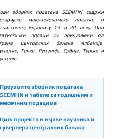
ови зборник података SEEMHN садржи
сторијске макроекономске податке о
угоисточној Европи у 19. и 20. веку. Ови
татистички подаци су прикупљени од
тране централних банака Албаније,
угарске, Грчке, Румуније, Србије, Турске и
устрије.
Преузмите зборник података
SEEMHN и табеле са годишњим и
месечним подацима
Циљ пројекта и изјаве научника и
гувернера централних банака