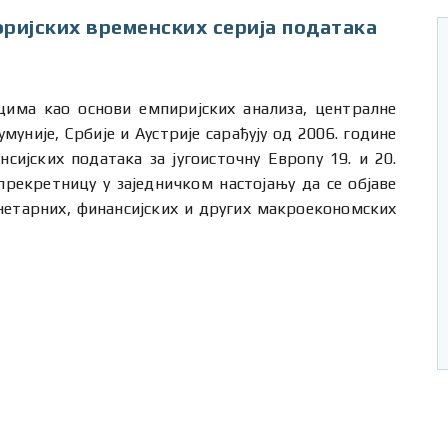
ријских временских серија података
цима као основи емпиријских анализа, централне
умуније, Србије и Аустрије сарађују од 2006. године
сијских података за југоисточну Европу 19. и 20.
прекретницу у заједничком настојању да се објаве
нетарних, финансијских и других макроекономских