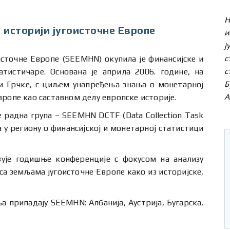
Н
 историји југоисточне Европе
и
ј
с
источне Европе (SEEMHN) окупила је финансијске и
с
тистичаре. Основана je априла 2006. године, на
Б
 и Грчке, с циљем унапређења знања о монетарној
А
вропе као саставном делу европске историје.
е радна група – SEEMHN DCTF (Data Collection Task
 у региону о финансијској и монетарној статистици
зује годишње конференције с фокусом на анализу
са земљама југоисточне Европе како из историјске,
 припадају SEEMHN: Албанија, Аустрија, Бугарска,