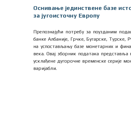
Оснивање јединствене базе исто
за југоисточну Европу
Препознајући потребу за поузданим пода
банке Албаније, Грчке, Бугарске, Турске, Р
на успостављању базе монетарних и финан
века. Овај зборник података представља 
усклађене дугорочне временске серије мо
варијабли.