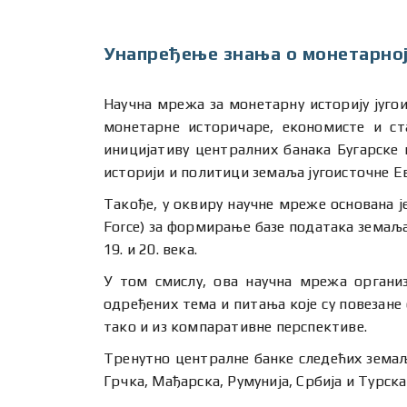
Унапређење знања о монетарној
Научна мрежа за монетарну историју југо
монетарне историчаре, економисте и ста
иницијативу централних банака Бугарске
историји и политици земаља југоисточне Е
Такође, у оквиру научне мреже основана ј
Force) за формирање базе података земаља
19. и 20. века.
У том смислу, ова научна мрежа органи
одређених тема и питања које су повезане 
тако и из компаративне перспективе.
Тренутно централне банке следећих земаља
Грчка, Мађарска, Румунија, Србија и Турска