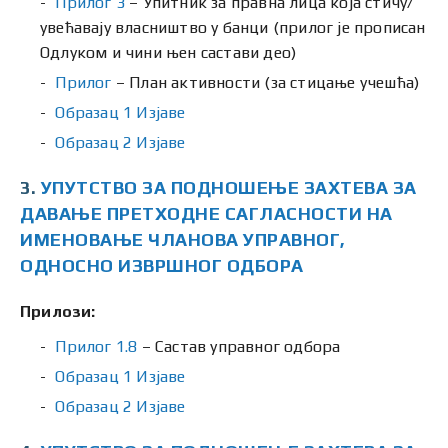
Прилог 3
– Упитник за правна лица која стичу/
увећавају власништво у банци (прилог је прописан
Одлуком и чини њен састави део)
Прилог
– План активности (за стицање учешћа)
Образац 1 Изјаве
Образац 2 Изјаве
3.
УПУТСТВО ЗА ПОДНОШЕЊЕ ЗАХТЕВА ЗА
ДАВАЊЕ ПРЕТХОДНЕ САГЛАСНОСТИ НА
ИМЕНОВАЊЕ ЧЛАНОВА УПРАВНОГ,
ОДНОСНО ИЗВРШНОГ ОДБОРА
Прилози:
Прилог 1.8
– Састав управног одбора
Образац 1 Изјаве
Образац 2 Изјаве