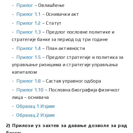
Прилог
– Овлашћење
Прилог 1.1
– Оснивачки акт
Прилог 1.2
– Статут
Прилог 1.3
– Предлог пословне политике и
стратегије банке за период од три године
Прилог 1.4
– План активности
Прилог 1.5
– Предлог стратегије и политика за
управљање ризицима и стратегије управљања
капиталом
Прилог 1.8
– Састав управног одбора
Прилог 1.10
– Пословна биографија физичког
лица – оснивача
Образац 1 Изјаве
Образац 2 Изјаве
2) Прилози уз захтев за давање дозволе за рад
банке: