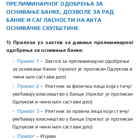
ПРЕЛИМИНАРНОГ ОДОБРЕЊА ЗА
ОСНИВАЊЕ БАНКЕ, ДОЗВОЛЕ ЗА РАД
БАНКЕ И САГЛАСНОСТИ НА АКТА
ОСНИВАЧКЕ СКУПШТИНЕ
1) Прилози уз захтев за давање прелиминарног
одобрења за оснивање банке:
Прилог 1
– Захтев за прелиминарно одобрење
за оснивање банке (прилог је прописан Одлуком и
чини њен састави део)
Прилог 2
– Упитник за физичка лица која стичу/
увећавају власништво у банци (прилог је прописан
Одлуком и чини њен састави део)
Прилог 3
– Упитник за правна лица која стичу/
увећавају власништво у банци (прилог је прописан
Одлуком и чини њен састави део)
Прилог
– Изјава