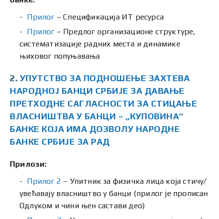
Прилог
– Спецификација ИТ ресурса
Прилог
– Предлог организационе структуре,
систематизације радних места и динамике
њиховог попуњавања
2.
УПУТСТВО ЗА ПОДНОШЕЊЕ ЗАХТЕВА
НАРОДНОЈ БАНЦИ СРБИЈЕ ЗА ДАВАЊЕ
ПРЕТХОДНЕ САГЛАСНОСТИ ЗА СТИЦАЊЕ
ВЛАСНИШТВА У БАНЦИ – „КУПОВИНА“
БАНКЕ КОЈА ИМА ДОЗВОЛУ НАРОДНЕ
БАНКЕ СРБИЈЕ ЗА РАД
Прилози:
Прилог 2
– Упитник за физичка лица која стичу/
увећавају власништво у банци (прилог је прописан
Одлуком и чини њен састави део)