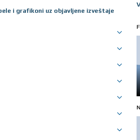
V
ele i grafikoni uz objavljene izveštaje
F
N